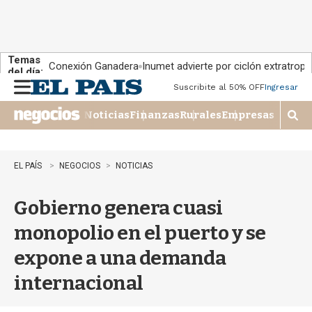
Temas
Conexión Ganadera
Inumet advierte por ciclón extratropi
del día:
Suscribite al 50% OFF
Ingresar
M
e
Noticias
Finanzas
Rurales
Empresas
n
M
u
o
s
t
EL PAÍS
NEGOCIOS
NOTICIAS
r
a
Gobierno genera cuasi
r
b
monopolio en el puerto y se
�
s
expone a una demanda
q
u
internacional
e
d