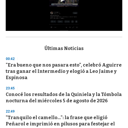
0
s
e
c
Últimas Noticias
o
n
00:42
d
"Era bueno que nos pasara esto", celebró Aguirre
s
o
tras ganar el Intermedio y elogió a Leo Jaime y
f
Espinosa
3
3
s
23:45
e
Conocé los resultados de la Quiniela y la Tómbola
c
nocturna del miércoles 5 de agosto de 2026
o
n
d
22:49
s
"Tranquilo el camello...": la frase que eligió
Peñarol e imprimió en pilusos para festejar el