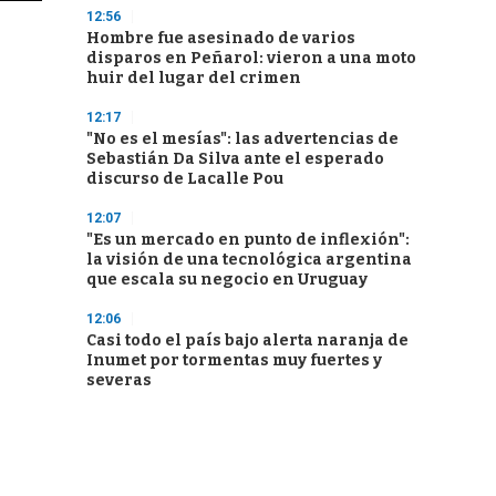
12:56
Hombre fue asesinado de varios
disparos en Peñarol: vieron a una moto
huir del lugar del crimen
12:17
"No es el mesías": las advertencias de
Sebastián Da Silva ante el esperado
discurso de Lacalle Pou
12:07
"Es un mercado en punto de inflexión":
la visión de una tecnológica argentina
que escala su negocio en Uruguay
12:06
Casi todo el país bajo alerta naranja de
Inumet por tormentas muy fuertes y
severas