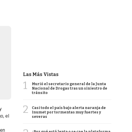
Las Más Vistas
1
Murió el secretario general de la Junta
Nacional de Drogas tras un siniestro de
tránsito
2
Casi todo el país bajo alerta naranja de
y
Inumet por tormentas muy fuertes y
o, el
severas
 en
¿Por qué está lenta o se cae la plataforma