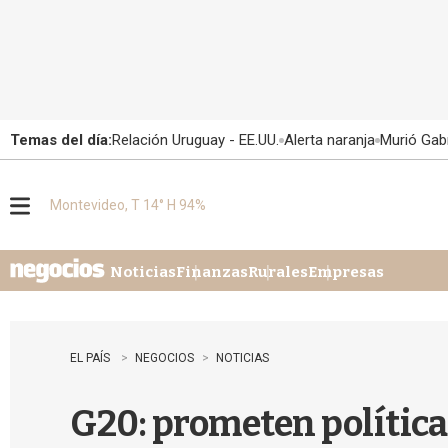
Temas del día:
Relación Uruguay - EE.UU.
Alerta naranja
Murió Gabr
Montevideo, T 14° H 94%
M
e
n
u
Noticias
Finanzas
Rurales
Empresas
EL PAÍS
NEGOCIOS
NOTICIAS
G20: prometen políticas