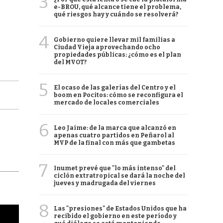
3
e-BROU, qué alcance tiene el problema,
qué riesgos hay y cuándo se resolverá?
4
Gobierno quiere llevar mil familias a
Ciudad Vieja aprovechando ocho
propiedades públicas: ¿cómo es el plan
del MVOT?
5
El ocaso de las galerías del Centro y el
boom en Pocitos: cómo se reconfigura el
mercado de locales comerciales
6
Leo Jaime: de la marca que alcanzó en
apenas cuatro partidos en Peñarol al
MVP de la final con más que gambetas
7
Inumet prevé que "lo más intenso" del
ciclón extratropical se dará la noche del
jueves y madrugada del viernes
8
Las "presiones" de Estados Unidos que ha
recibido el gobierno en este período y
cha argentino en "Subrayado"