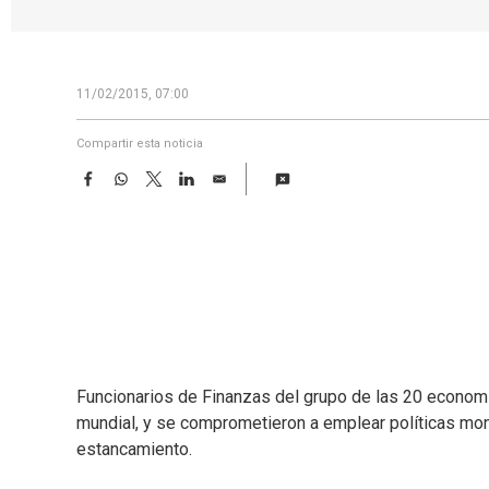
11/02/2015, 07:00
Compartir esta noticia
F
W
T
L
E
a
h
w
i
m
c
a
i
n
a
e
t
t
k
i
b
s
t
e
l
o
A
e
d
o
p
r
I
k
p
n
Funcionarios de Finanzas del grupo de las 20 economí
mundial, y se comprometieron a emplear políticas monet
estancamiento.