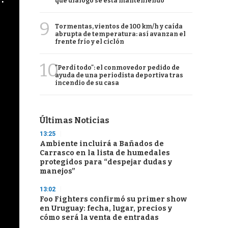
qué diálogo se está manteniendo
9
Tormentas, vientos de 100 km/h y caída
abrupta de temperatura: así avanzan el
frente frío y el ciclón
10
"Perdí todo": el conmovedor pedido de
ayuda de una periodista deportiva tras
incendio de su casa
Últimas Noticias
13:25
Ambiente incluirá a Bañados de
Carrasco en la lista de humedales
protegidos para “despejar dudas y
manejos”
13:02
Foo Fighters confirmó su primer show
en Uruguay: fecha, lugar, precios y
cómo será la venta de entradas