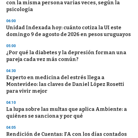
e
con la misma persona varias veces, según la
c
psicología
o
n
d
06:00
s
Unidad Indexada hoy: cuánto cotiza la UI este
domingo 9 de agosto de 2026 en pesos uruguayos
05:00
¿Por qué la diabetes y la depresión forman una
pareja cada vez más común?
04:30
Experto en medicina del estrés llega a
Montevideo: las claves de Daniel López Rosetti
para vivir mejor
04:10
La lupa sobre las multas que aplica Ambiente: a
quiénes se sanciona y por qué
04:05
Rendición de Cuentas: FA con los días contados