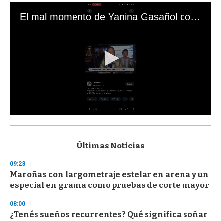
El mal momento de Yanina Gasañol con un hincha argentino en "Subrayado"
0
s
e
c
Últimas Noticias
o
n
09:23
d
Maroñas con largometraje estelar en arena y un
s
o
especial en grama como pruebas de corte mayor
f
3
08:00
3
s
¿Tenés sueños recurrentes? Qué significa soñar