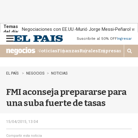
Temas
Negociaciones con EE.UU.
Murió Jorge Messi
Peñarol vs
del día:
Suscribite al 50% OFF
Ingresar
M
e
Noticias
Finanzas
Rurales
Empresas
n
M
u
o
s
t
EL PAÍS
NEGOCIOS
NOTICIAS
r
a
FMI aconseja prepararse para
r
b
una suba fuerte de tasas
�
s
q
u
15/04/2015, 13:04
e
d
Compartir esta noticia