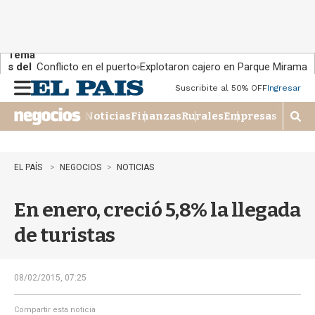
Tema
s del
Conflicto en el puerto
Explotaron cajero en Parque Miramar
día:
Suscribite al 50% OFF
Ingresar
M
e
Noticias
Finanzas
Rurales
Empresas
n
M
u
o
s
t
EL PAÍS
NEGOCIOS
NOTICIAS
r
a
En enero, creció 5,8% la llegada
r
b
de turistas
�
s
q
u
08/02/2015, 07:25
e
d
Compartir esta noticia