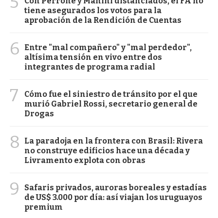
5
Con Perrone y Manini distanciados, el FA no
tiene asegurados los votos para la
aprobación de la Rendición de Cuentas
6
Entre "mal compañero" y "mal perdedor",
altísima tensión en vivo entre dos
integrantes de programa radial
7
Cómo fue el siniestro de tránsito por el que
murió Gabriel Rossi, secretario general de
Drogas
8
La paradoja en la frontera con Brasil: Rivera
no construye edificios hace una década y
Livramento explota con obras
9
Safaris privados, auroras boreales y estadías
de US$ 3.000 por día: así viajan los uruguayos
premium