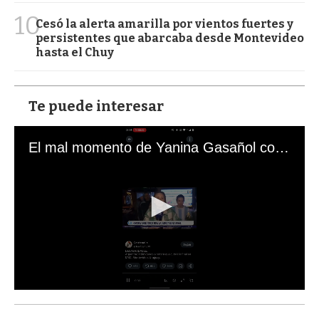
10
Cesó la alerta amarilla por vientos fuertes y
persistentes que abarcaba desde Montevideo
hasta el Chuy
Te puede interesar
El mal momento de Yanina Gasañol con un hincha argentino en "Subrayado"
0
s
e