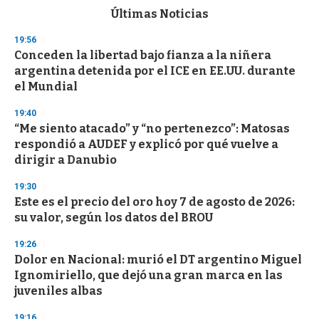
c
Últimas Noticias
o
n
19:56
d
Conceden la libertad bajo fianza a la niñera
s
o
argentina detenida por el ICE en EE.UU. durante
f
el Mundial
3
3
s
19:40
e
“Me siento atacado” y “no pertenezco”: Matosas
c
respondió a AUDEF y explicó por qué vuelve a
o
n
dirigir a Danubio
d
s
19:30
Este es el precio del oro hoy 7 de agosto de 2026:
su valor, según los datos del BROU
19:26
Dolor en Nacional: murió el DT argentino Miguel
Ignomiriello, que dejó una gran marca en las
juveniles albas
19:16