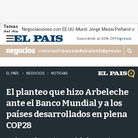
Temas
Negociaciones con EE.UU.
Murió Jorge Messi
Peñarol vs
del día:
Suscribite al 50% OFF
Ingresar
M
e
Noticias
Finanzas
Rurales
Empresas
n
M
u
o
s
t
EL PAÍS
NEGOCIOS
NOTICIAS
r
a
El planteo que hizo Arbeleche
r
b
ante el Banco Mundial y a los
�
s
países desarrollados en plena
q
u
COP28
e
d