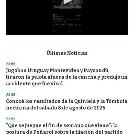
0
s
e
c
Últimas Noticias
o
n
23:56
d
Jugaban Uruguay Montevideo y Paysandú,
s
o
tiraron la pelota afuera de la cancha y produjo un
f
accidente que fue viral
3
3
s
23:45
e
Conocé los resultados de la Quiniela y la Tómbola
c
nocturna del sábado 8 de agosto de 2026
o
n
d
21:59
s
"Que se juegue el fin de semana que viene": la
postura de Peñarol sobre la fijación del partido