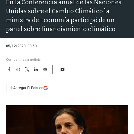
a
En la Conferencia anual de las Naciones
Unidas sobre el Cambio Climático la
ministra de Economía participó de un
panel sobre financiamiento climático.
05/12/2023, 03:50
Compartir esta noticia
F
W
T
L
E
a
h
w
i
m
c
a
i
n
a
e
t
t
k
i
+
Agregar El País en
b
s
t
e
l
o
A
e
d
o
p
r
I
k
p
n