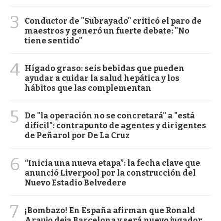
3
Conductor de "Subrayado" criticó el paro de
maestros y generó un fuerte debate: "No
tiene sentido"
4
Hígado graso: seis bebidas que pueden
ayudar a cuidar la salud hepática y los
hábitos que las complementan
5
De "la operación no se concretará" a "está
difícil": contrapunto de agentes y dirigentes
de Peñarol por De La Cruz
6
“Inicia una nueva etapa”: la fecha clave que
anunció Liverpool por la construcción del
Nuevo Estadio Belvedere
7
¡Bombazo! En España afirman que Ronald
Araujo deja Barcelona y será nuevo jugador