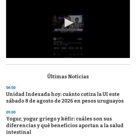
0
s
e
c
Últimas Noticias
o
n
06:00
d
Unidad Indexada hoy: cuánto cotiza la UI este
s
o
sábado 8 de agosto de 2026 en pesos uruguayos
f
3
05:00
3
s
Yogur, yogur griego y kéfir: cuáles son sus
e
diferencias y qué beneficios aportan a la salud
c
intestinal
o