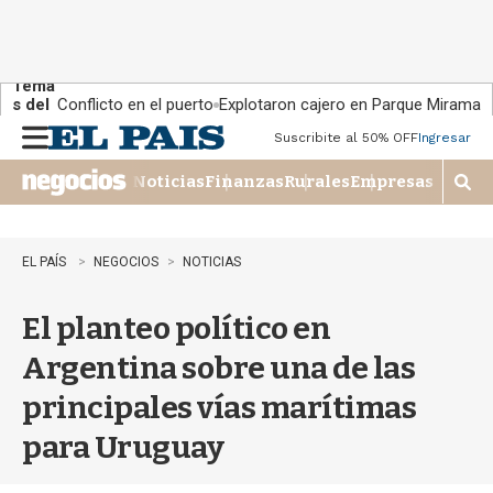
Tema
s del
Conflicto en el puerto
Explotaron cajero en Parque Miramar
día:
Suscribite al 50% OFF
Ingresar
M
e
Noticias
Finanzas
Rurales
Empresas
n
M
u
o
s
t
EL PAÍS
NEGOCIOS
NOTICIAS
r
a
El planteo político en
r
b
Argentina sobre una de las
�
s
principales vías marítimas
q
u
para Uruguay
e
d