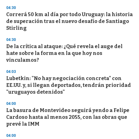
n
d
04:30
s
Correrá 50 km al día por todo Uruguay: la historia
de superación tras el nuevo desafío de Santiago
Stirling
04:30
De la crítica al ataque: ¿Qué revela el auge del
hate sobre la forma en la que hoy nos
vinculamos?
04:03
Lubetkin: "No hay negociación concreta" con
EE.UU. y, si llegan deportados, tendrán prioridad
"uruguayos detenidos"
04:00
La basura de Montevideo seguirá yendo a Felipe
Cardoso hasta al menos 2055, con las obras que
prevé la IMM
04:00