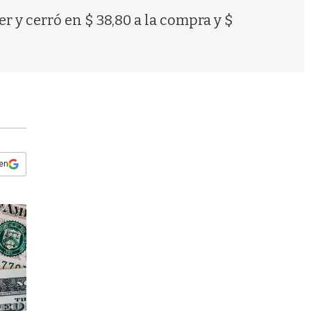
s
er y cerró en $ 38,80 a la compra y $
q
u
e
d
a
 en