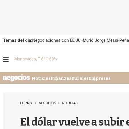
Temas del día:
Negociaciones con EE.UU.
Murió Jorge Messi
Peña
Montevideo, T 6° H 68%
M
e
n
u
Noticias
Finanzas
Rurales
Empresas
EL PAÍS
NEGOCIOS
NOTICIAS
El dólar vuelve a subir