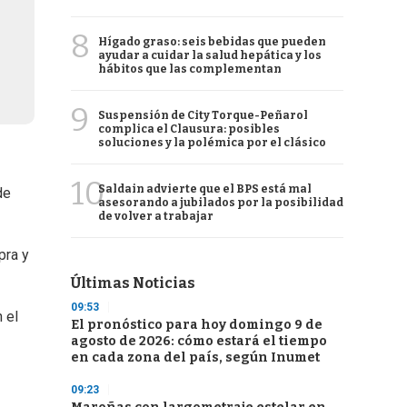
8
Hígado graso: seis bebidas que pueden
ayudar a cuidar la salud hepática y los
hábitos que las complementan
9
Suspensión de City Torque-Peñarol
complica el Clausura: posibles
soluciones y la polémica por el clásico
10
Saldain advierte que el BPS está mal
de
asesorando a jubilados por la posibilidad
de volver a trabajar
pra y
Últimas Noticias
09:53
 el
El pronóstico para hoy domingo 9 de
agosto de 2026: cómo estará el tiempo
en cada zona del país, según Inumet
09:23