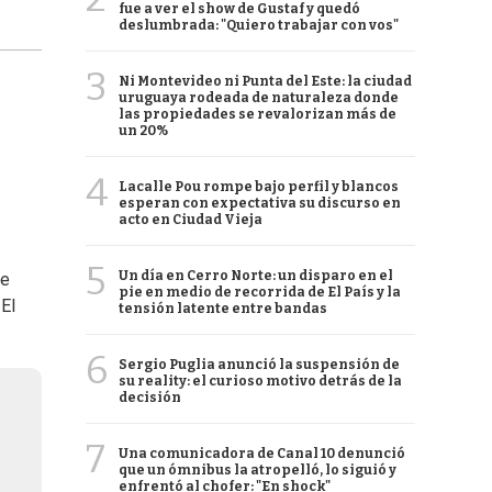
fue a ver el show de Gustaf y quedó
deslumbrada: "Quiero trabajar con vos"
3
Ni Montevideo ni Punta del Este: la ciudad
uruguaya rodeada de naturaleza donde
las propiedades se revalorizan más de
un 20%
4
Lacalle Pou rompe bajo perfil y blancos
esperan con expectativa su discurso en
acto en Ciudad Vieja
5
Un día en Cerro Norte: un disparo en el
se
pie en medio de recorrida de El País y la
 El
tensión latente entre bandas
6
Sergio Puglia anunció la suspensión de
su reality: el curioso motivo detrás de la
decisión
7
Una comunicadora de Canal 10 denunció
que un ómnibus la atropelló, lo siguió y
enfrentó al chofer: "En shock"