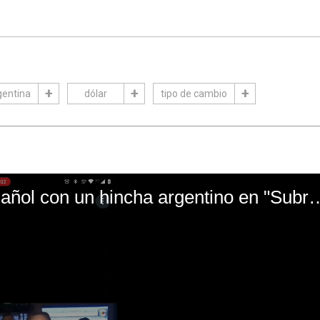
gentina
dólar
tipo de cambio
El mal momento de Yanina Gasañol con un hin