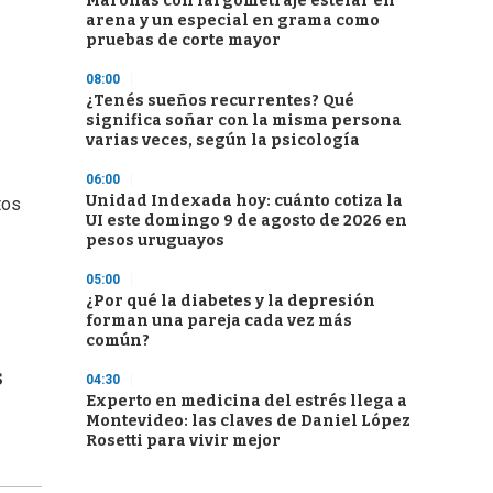
Maroñas con largometraje estelar en
arena y un especial en grama como
pruebas de corte mayor
08:00
¿Tenés sueños recurrentes? Qué
significa soñar con la misma persona
varias veces, según la psicología
06:00
Unidad Indexada hoy: cuánto cotiza la
tos
UI este domingo 9 de agosto de 2026 en
pesos uruguayos
05:00
¿Por qué la diabetes y la depresión
forman una pareja cada vez más
común?
s
04:30
Experto en medicina del estrés llega a
Montevideo: las claves de Daniel López
Rosetti para vivir mejor