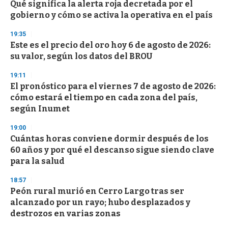
s
Qué significa la alerta roja decretada por el
e
gobierno y cómo se activa la operativa en el país
c
o
19:35
n
d
Este es el precio del oro hoy 6 de agosto de 2026:
s
su valor, según los datos del BROU
19:11
El pronóstico para el viernes 7 de agosto de 2026:
cómo estará el tiempo en cada zona del país,
según Inumet
19:00
Cuántas horas conviene dormir después de los
60 años y por qué el descanso sigue siendo clave
para la salud
18:57
Peón rural murió en Cerro Largo tras ser
alcanzado por un rayo; hubo desplazados y
destrozos en varias zonas