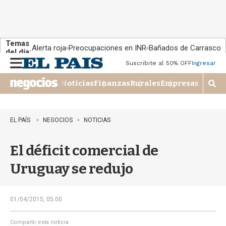
Temas
Alerta roja
Preocupaciones en INR
Bañados de Carrasco
del día:
Suscribite al 50% OFF
Ingresar
M
e
Noticias
Finanzas
Rurales
Empresas
n
M
u
o
s
t
EL PAÍS
NEGOCIOS
NOTICIAS
r
a
El déficit comercial de
r
b
Uruguay se redujo
�
s
q
u
01/04/2015, 05:00
e
d
Compartir esta noticia