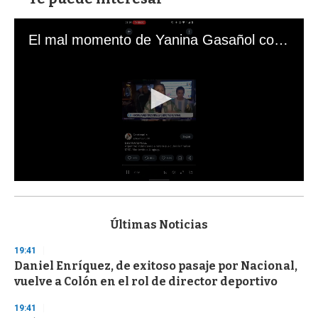
El mal momento de Yanina Gasañol con un hincha argentino en "Subrayado"
0
s
e
c
Últimas Noticias
o
n
19:41
d
Daniel Enríquez, de exitoso pasaje por Nacional,
s
o
vuelve a Colón en el rol de director deportivo
f
3
19:41
3