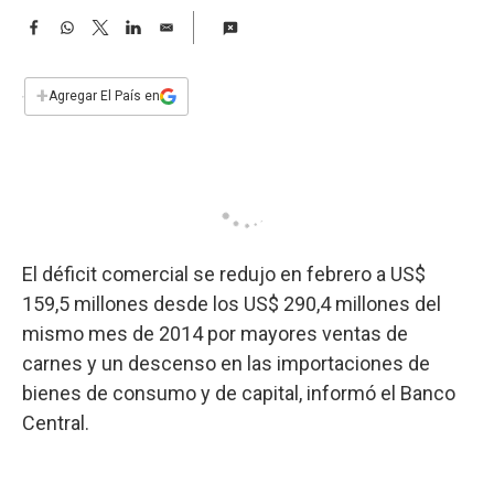
a
F
W
T
L
E
a
h
w
i
m
c
a
i
n
a
e
t
t
k
i
+
Agregar El País en
b
s
t
e
l
o
A
e
d
o
p
r
I
k
p
n
El déficit comercial se redujo en febrero a US$
159,5 millones desde los US$ 290,4 millones del
mismo mes de 2014 por mayores ventas de
carnes y un descenso en las importaciones de
bienes de consumo y de capital, informó el Banco
Central.