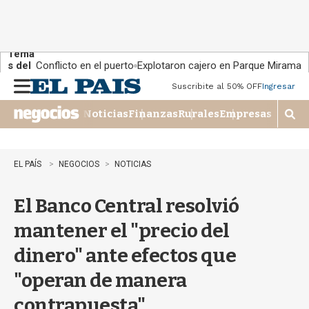
Tema
s del
Conflicto en el puerto
Explotaron cajero en Parque Miramar
día:
Suscribite al 50% OFF
Ingresar
M
e
Noticias
Finanzas
Rurales
Empresas
n
M
u
o
s
t
EL PAÍS
NEGOCIOS
NOTICIAS
r
a
El Banco Central resolvió
r
b
mantener el "precio del
�
s
dinero" ante efectos que
q
u
"operan de manera
e
d
contrapuesta"