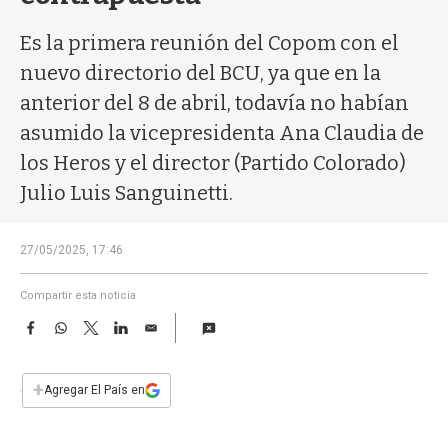
a
Es la primera reunión del Copom con el
nuevo directorio del BCU, ya que en la
anterior del 8 de abril, todavía no habían
asumido la vicepresidenta Ana Claudia de
los Heros y el director (Partido Colorado)
Julio Luis Sanguinetti.
27/05/2025, 17:46
Compartir esta noticia
F
W
T
L
E
a
h
w
i
m
c
a
i
n
a
e
t
t
k
i
+
Agregar El País en
b
s
t
e
l
o
A
e
d
o
p
r
I