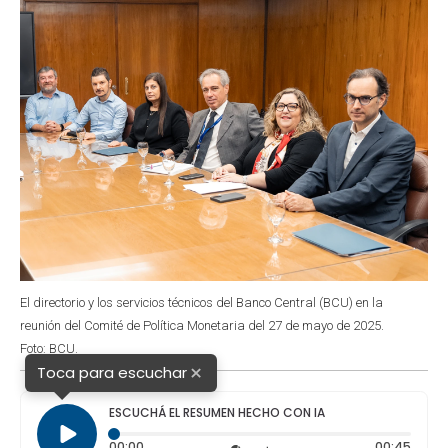
k
p
n
El directorio y los servicios técnicos del Banco Central (BCU) en la
reunión del Comité de Política Monetaria del 27 de mayo de 2025.
Foto: BCU.
×
Toca para escuchar
ESCUCHÁ EL RESUMEN HECHO CON IA
Tiempo transcurrido: 0 segundos
Durac
00:00
00:45