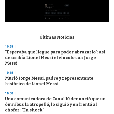
0
s
e
c
Últimas Noticias
o
n
10:58
d
"Esperaba que llegue para poder abrazarlo": así
s
o
describía Lionel Messi el vínculo con Jorge
f
Messi
3
3
s
10:18
e
Murió Jorge Messi, padre y representante
c
histórico de Lionel Messi
o
n
d
10:00
s
Una comunicadora de Canal 10 denunció que un
ómnibus la atropelló, lo siguió y enfrentó al
chofer: "En shock"