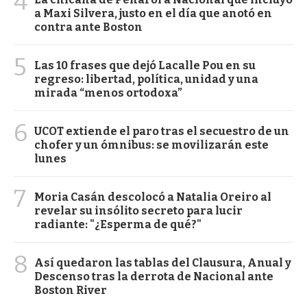
4
a Maxi Silvera, justo en el día que anotó en
contra ante Boston
5
Las 10 frases que dejó Lacalle Pou en su
regreso: libertad, política, unidad y una
mirada “menos ortodoxa”
6
UCOT extiende el paro tras el secuestro de un
chofer y un ómnibus: se movilizarán este
lunes
7
Moria Casán descolocó a Natalia Oreiro al
revelar su insólito secreto para lucir
radiante: "¿Esperma de qué?"
8
Así quedaron las tablas del Clausura, Anual y
Descenso tras la derrota de Nacional ante
Boston River