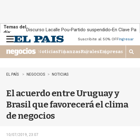
Temas del
Discurso Lacalle Pou
Partido suspendido
En Clave País
día:
Suscribite al 50% OFF
Ingresar
M
e
Noticias
Finanzas
Rurales
Empresas
n
M
u
o
s
t
EL PAÍS
NEGOCIOS
NOTICIAS
r
a
El acuerdo entre Uruguay y
r
b
Brasil que favorecerá el clima
�
s
de negocios
q
u
e
d
10/07/2019, 23:07