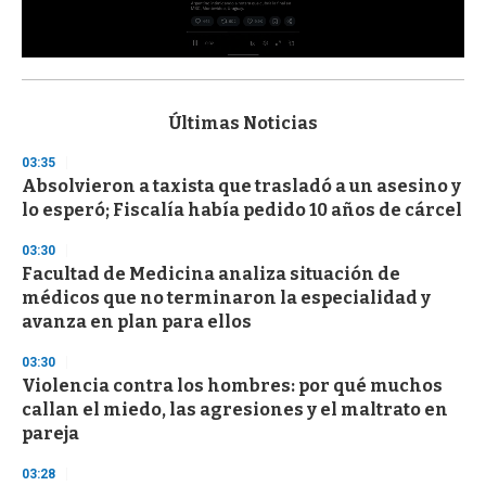
0
s
e
c
Últimas Noticias
o
n
03:35
d
Absolvieron a taxista que trasladó a un asesino y
s
o
lo esperó; Fiscalía había pedido 10 años de cárcel
f
3
03:30
3
s
Facultad de Medicina analiza situación de
e
médicos que no terminaron la especialidad y
c
avanza en plan para ellos
o
n
d
03:30
s
Violencia contra los hombres: por qué muchos
callan el miedo, las agresiones y el maltrato en
pareja
03:28