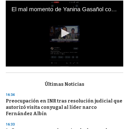
El mal momento de Yanina Gasañol con un hincha argentino en "Subrayado"
0
s
e
c
Últimas Noticias
o
n
16:34
d
Preocupación en INR tras resolución judicial que
s
o
autorizó visita conyugal al líder narco
f
Fernández Albín
3
3
s
16:33
e