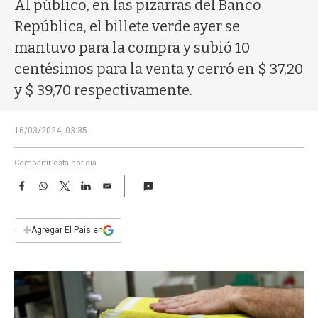
a
Al público, en las pizarras del Banco
República, el billete verde ayer se
mantuvo para la compra y subió 10
centésimos para la venta y cerró en $ 37,20
y $ 39,70 respectivamente.
16/03/2024, 03:35
Compartir esta noticia
F
W
T
L
E
a
h
w
i
m
c
a
i
n
a
e
t
t
k
i
+
Agregar El País en
b
s
t
e
l
o
A
e
d
o
p
r
I
k
p
n