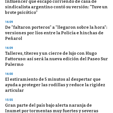
Influencer que escapó corriendo de casa de
c
sindicalista argentino contó su versión: "Tuve un
o
n
brote psicótico"
d
s
16:09
De "faltaron porteros" a "llegaron sobre la hora":
versiones por líos entre la Policía e hinchas de
Peñarol
16:09
Talleres, títeres y un cierre de lujo con Hugo
Fattoruso: así será la nueva edición del Paseo Sur
Palermo
16:00
El estiramiento de 5 minutos al despertar que
ayuda a proteger las rodillas y reduce la rigidez
articular
15:55
Gran parte del país bajo alerta naranja de
Inumet por tormentas muy fuertes y severas