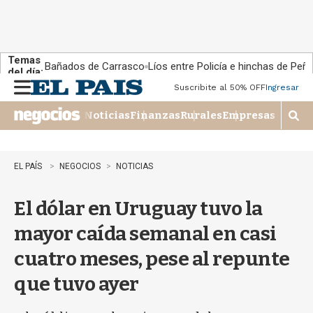
Temas
Bañados de Carrasco
Líos entre Policía e hinchas de Peña
del día:
Suscribite al 50% OFF
Ingresar
M
e
Noticias
Finanzas
Rurales
Empresas
n
M
u
o
s
t
EL PAÍS
NEGOCIOS
NOTICIAS
r
a
El dólar en Uruguay tuvo la
r
b
mayor caída semanal en casi
�
s
cuatro meses, pese al repunte
q
u
que tuvo ayer
e
d