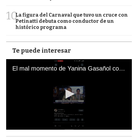
10
La figura del Carnaval que tuvo un cruce con
Petinatti debuta como conductor de un
histórico programa
Te puede interesar
El mal momento de Yanina Gasañol con un hincha argentino en "Subrayado"
0
s