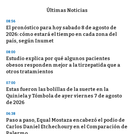
e
c
Últimas Noticias
o
n
08:56
d
El pronóstico para hoy sabado 8 de agosto de
s
o
2026: cómo estará el tiempo en cada zona del
f
país, según Inumet
3
3
s
08:00
e
Estudio explica por qué algunos pacientes
c
obesos responden mejor a la tirzepatida que a
o
n
otros tratamientos
d
s
07:00
Estas fueron las bolillas de la suerte en la
Quiniela y Tómbola de ayer viernes 7 de agosto
de 2026
06:38
Paso a paso, Equal Mostaza encabezó el podio de
Carlos Daniel Etchechoury en el Comparación de
Palermo