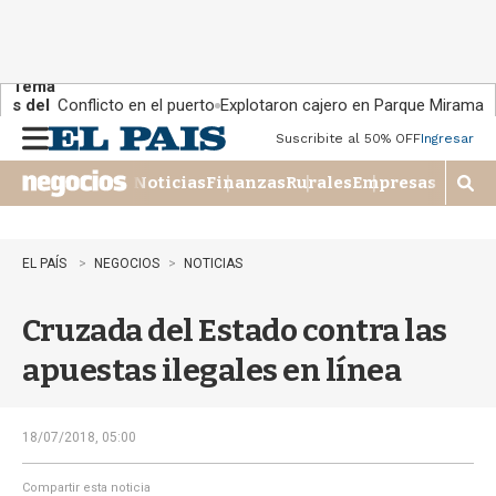
Tema
s del
Conflicto en el puerto
Explotaron cajero en Parque Miramar
día:
Suscribite al 50% OFF
Ingresar
M
e
Noticias
Finanzas
Rurales
Empresas
n
M
u
o
s
t
EL PAÍS
NEGOCIOS
NOTICIAS
r
a
Cruzada del Estado contra las
r
b
apuestas ilegales en línea
�
s
q
u
18/07/2018, 05:00
e
d
Compartir esta noticia