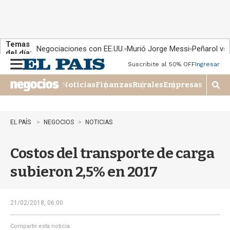
Temas
Negociaciones con EE.UU.
Murió Jorge Messi
Peñarol vs
del día:
Suscribite al 50% OFF
Ingresar
M
e
Noticias
Finanzas
Rurales
Empresas
n
M
u
o
s
t
EL PAÍS
NEGOCIOS
NOTICIAS
r
a
Costos del transporte de carga
r
b
subieron 2,5% en 2017
�
s
q
u
21/02/2018, 06:00
e
d
Compartir esta noticia