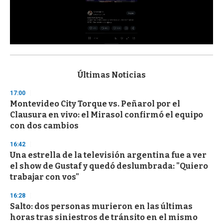
0
s
e
c
Últimas Noticias
o
n
17:00
d
Montevideo City Torque vs. Peñarol por el
s
o
Clausura en vivo: el Mirasol confirmó el equipo
f
con dos cambios
3
3
s
16:42
e
Una estrella de la televisión argentina fue a ver
c
el show de Gustaf y quedó deslumbrada: "Quiero
o
n
trabajar con vos"
d
s
16:28
Salto: dos personas murieron en las últimas
horas tras siniestros de tránsito en el mismo