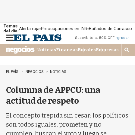
Temas
Alerta roja
Preocupaciones en INR
Bañados de Carrasco
del día:
Suscribite al 50% OFF
Ingresar
M
e
Noticias
Finanzas
Rurales
Empresas
n
M
u
o
s
t
EL PAÍS
NEGOCIOS
NOTICIAS
r
a
Columna de APPCU: una
r
b
actitud de respeto
�
s
q
El concepto trepida sin cesar: los políticos
u
son todos iguales, prometen y no
e
d
cumplen, buscan el voto y luego se