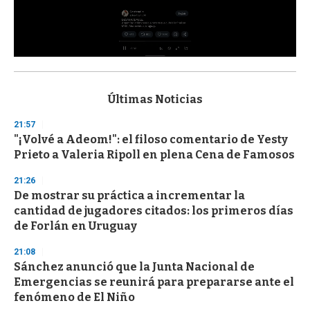
0
s
e
c
Últimas Noticias
o
n
21:57
d
"¡Volvé a Adeom!": el filoso comentario de Yesty
s
o
Prieto a Valeria Ripoll en plena Cena de Famosos
f
3
21:26
3
s
De mostrar su práctica a incrementar la
e
cantidad de jugadores citados: los primeros días
c
de Forlán en Uruguay
o
n
d
21:08
s
Sánchez anunció que la Junta Nacional de
Emergencias se reunirá para prepararse ante el
fenómeno de El Niño