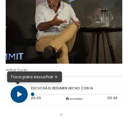
Aníbal Durán.
×
Toca para escuchar
ESCUCHÁ EL RESUMEN HECHO CON IA
Tiempo transcurrido: 0 segundos
Durac
00:00
00:43