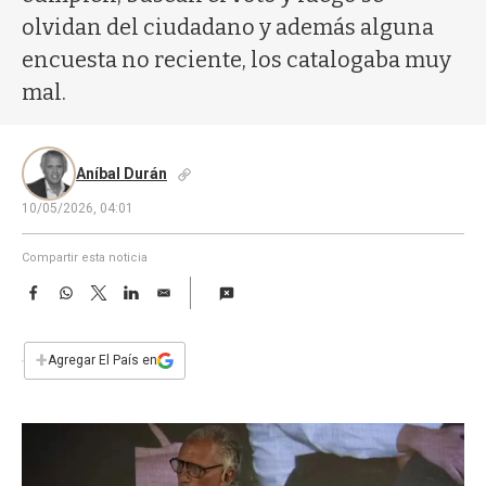
a
olvidan del ciudadano y además alguna
encuesta no reciente, los catalogaba muy
mal.
Aníbal Durán
10/05/2026, 04:01
Compartir esta noticia
F
W
T
L
E
a
h
w
i
m
c
a
i
n
a
e
t
t
k
i
+
Agregar El País en
b
s
t
e
l
o
A
e
d
o
p
r
I
k
p
n