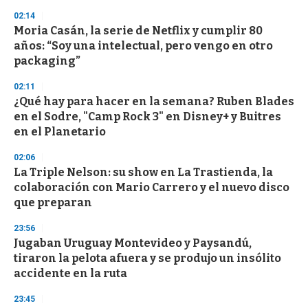
n
02:14
d
Moria Casán, la serie de Netflix y cumplir 80
s
o
años: “Soy una intelectual, pero vengo en otro
f
packaging”
3
3
s
02:11
e
¿Qué hay para hacer en la semana? Ruben Blades
c
en el Sodre, "Camp Rock 3" en Disney+ y Buitres
o
n
en el Planetario
d
s
02:06
La Triple Nelson: su show en La Trastienda, la
colaboración con Mario Carrero y el nuevo disco
que preparan
23:56
Jugaban Uruguay Montevideo y Paysandú,
tiraron la pelota afuera y se produjo un insólito
accidente en la ruta
23:45