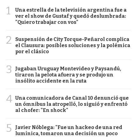
1
Una estrella de la televisión argentina fue a
ver el show de Gustaf y quedó deslumbrada:
"Quiero trabajar con vos"
2
Suspensión de City Torque-Peñarol complica
el Clausura: posibles soluciones y la polémica
por el clásico
3
Jugaban Uruguay Montevideo y Paysandú,
tiraron la pelota afuera y se produjo un
insólito accidente en la ruta
4
Una comunicadora de Canal 10 denunció que
un ómnibus la atropelló, lo siguió y enfrentó
al chofer: "En shock"
5
Javier Nóblega: "Fue un hackeo de una red
lumínica, tomaron una decisión un poco