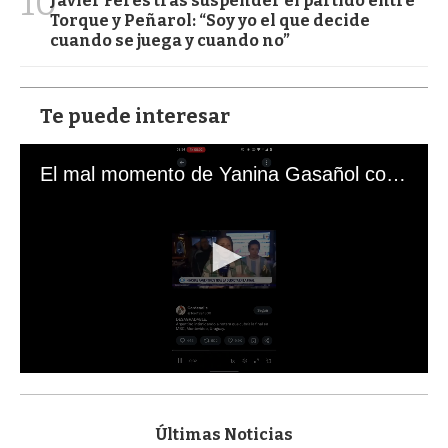
10
Javier Feres tras suspender el partido entre
Torque y Peñarol: “Soy yo el que decide
cuando se juega y cuando no”
Te puede interesar
El mal momento de Yanina Gasañol con un hincha argentino en "Subrayado"
0
s
e
c
Últimas Noticias
o