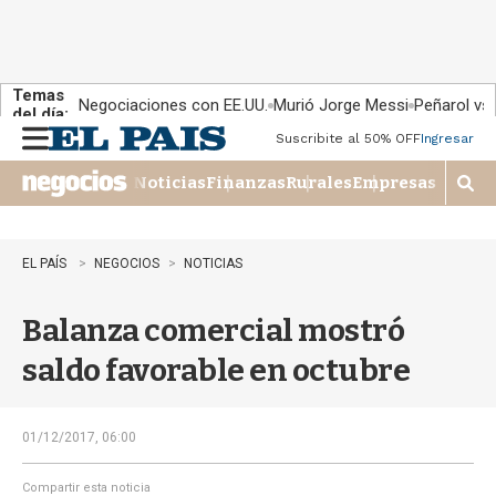
Temas
Negociaciones con EE.UU.
Murió Jorge Messi
Peñarol vs
del día:
Suscribite al 50% OFF
Ingresar
M
e
Noticias
Finanzas
Rurales
Empresas
n
M
u
o
s
t
EL PAÍS
NEGOCIOS
NOTICIAS
r
a
Balanza comercial mostró
r
b
saldo favorable en octubre
�
s
q
u
01/12/2017, 06:00
e
d
Compartir esta noticia