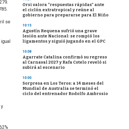
.279.
Orsi valora “respuestas rápidas” ante
785.
el ciclón extratropical y reúne al
gobierno para prepararse para El Niño
ril se
10:15
Agustín Requena sufrió una grave
lesión ante Nacional: se rompió los
 igual
ligamentos y siguió jugando en el GPC
10:08
Agarrate Catalina confirmó su regreso
al Carnaval 2027 y Rafa Cotelo reveló si
subirá al escenario
10:00
Sorpresa en Los Teros: a 14 meses del
Mundial de Australia se terminó el
ciclo del entrenador Rodolfo Ambrosio
 y
 62%