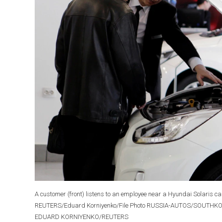
A customer (front) listens to an employee near a Hyundai Solaris c
REUTERS/Eduard Korniyenko/File Photo RUSSIA-AUTOS/SOUTHK
EDUARD KORNIYENKO/REUTERS