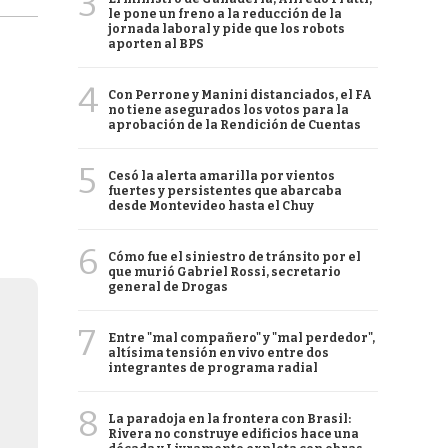
3
le pone un freno a la reducción de la
jornada laboral y pide que los robots
aporten al BPS
4
Con Perrone y Manini distanciados, el FA
no tiene asegurados los votos para la
aprobación de la Rendición de Cuentas
5
Cesó la alerta amarilla por vientos
fuertes y persistentes que abarcaba
desde Montevideo hasta el Chuy
6
Cómo fue el siniestro de tránsito por el
que murió Gabriel Rossi, secretario
general de Drogas
7
Entre "mal compañero" y "mal perdedor",
altísima tensión en vivo entre dos
integrantes de programa radial
8
La paradoja en la frontera con Brasil:
Rivera no construye edificios hace una