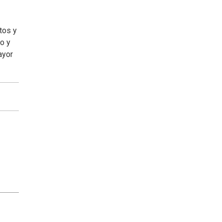
tos y
o y
ayor