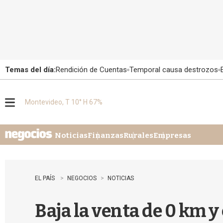
Temas del día:
Rendición de Cuentas
Temporal causa destrozos
Montevideo, T 10° H 67%
M
e
n
u
Noticias
Finanzas
Rurales
Empresas
EL PAÍS
NEGOCIOS
NOTICIAS
Baja la venta de 0 km