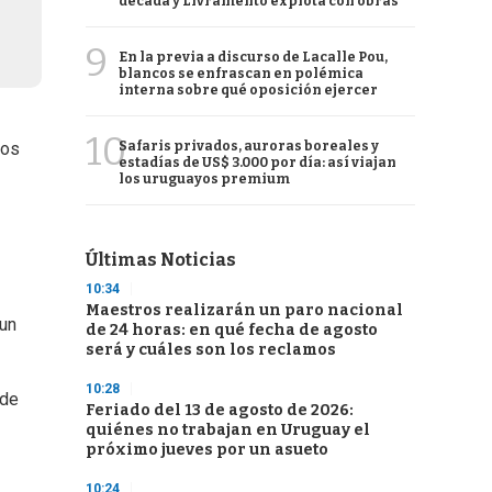
década y Livramento explota con obras
9
En la previa a discurso de Lacalle Pou,
blancos se enfrascan en polémica
interna sobre qué oposición ejercer
10
Safaris privados, auroras boreales y
dos
estadías de US$ 3.000 por día: así viajan
los uruguayos premium
Últimas Noticias
10:34
Maestros realizarán un paro nacional
 un
de 24 horas: en qué fecha de agosto
será y cuáles son los reclamos
10:28
 de
Feriado del 13 de agosto de 2026:
quiénes no trabajan en Uruguay el
próximo jueves por un asueto
10:24