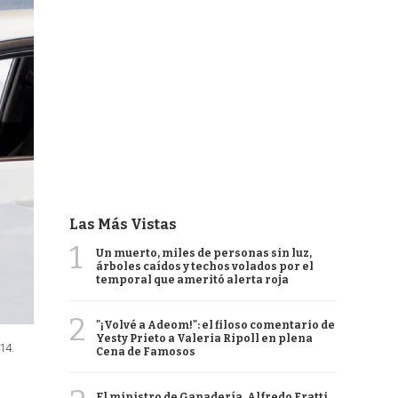
Las Más Vistas
1
Un muerto, miles de personas sin luz,
árboles caídos y techos volados por el
temporal que ameritó alerta roja
2
"¡Volvé a Adeom!": el filoso comentario de
Yesty Prieto a Valeria Ripoll en plena
14.
Cena de Famosos
El ministro de Ganadería, Alfredo Fratti,