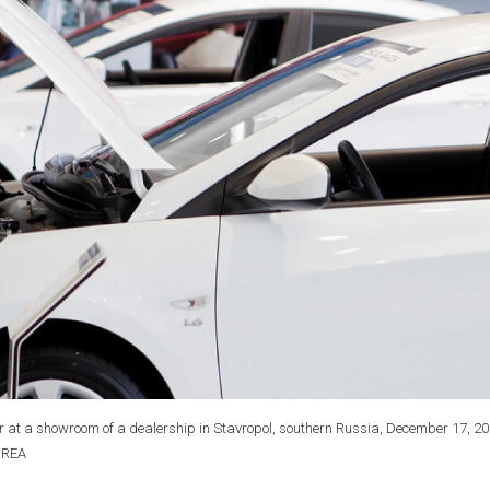
ar at a showroom of a dealership in Stavropol, southern Russia, December 17, 20
OREA