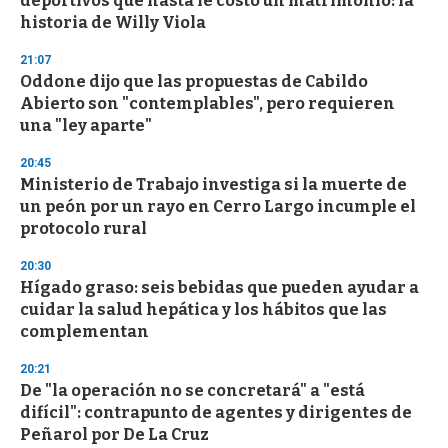
deportivos que hasta le costó un matrimonio: la
historia de Willy Viola
21:07
Oddone dijo que las propuestas de Cabildo
Abierto son "contemplables", pero requieren
una "ley aparte"
20:45
Ministerio de Trabajo investiga si la muerte de
un peón por un rayo en Cerro Largo incumple el
protocolo rural
20:30
Hígado graso: seis bebidas que pueden ayudar a
cuidar la salud hepática y los hábitos que las
complementan
20:21
De "la operación no se concretará" a "está
difícil": contrapunto de agentes y dirigentes de
Peñarol por De La Cruz