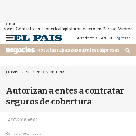
Tema
s del
Conflicto en el puerto
Explotaron cajero en Parque Miramar
día:
Suscribite al 50% OFF
Ingresar
M
e
Noticias
Finanzas
Rurales
Empresas
n
M
u
o
s
t
EL PAÍS
NEGOCIOS
NOTICIAS
r
a
Autorizan a entes a contratar
r
b
seguros de cobertura
�
s
q
u
14/07/2018, 05:00
e
d
Compartir esta noticia