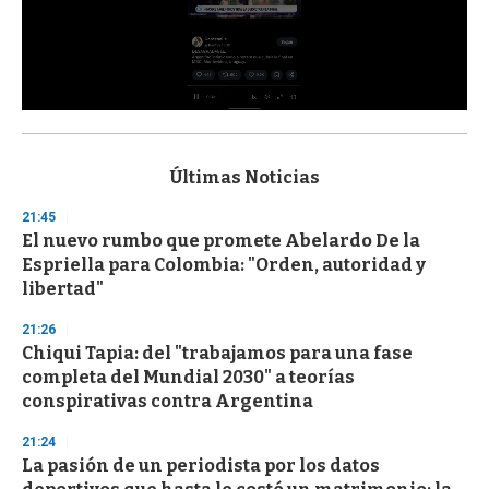
0
s
e
c
Últimas Noticias
o
n
21:45
d
El nuevo rumbo que promete Abelardo De la
s
o
Espriella para Colombia: "Orden, autoridad y
f
libertad"
3
3
s
21:26
e
Chiqui Tapia: del "trabajamos para una fase
c
completa del Mundial 2030" a teorías
o
n
conspirativas contra Argentina
d
s
21:24
La pasión de un periodista por los datos