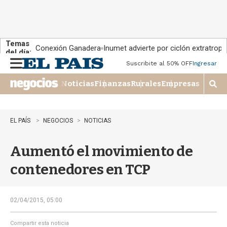
Temas
Conexión Ganadera
Inumet advierte por ciclón extratropi
del día:
Suscribite al 50% OFF
Ingresar
M
e
Noticias
Finanzas
Rurales
Empresas
n
M
u
o
s
t
EL PAÍS
NEGOCIOS
NOTICIAS
r
a
Aumentó el movimiento de
r
b
contenedores en TCP
�
s
q
u
02/04/2015, 05:00
e
d
Compartir esta noticia