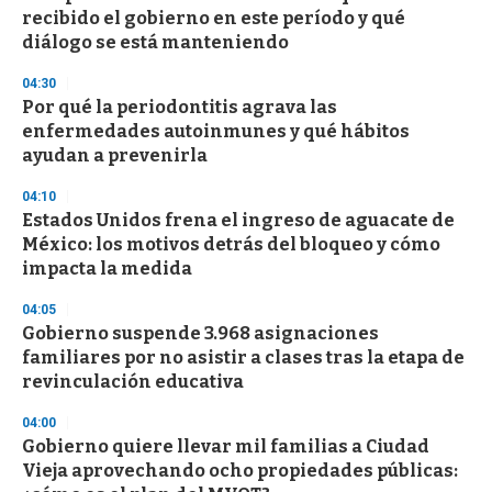
o
recibido el gobierno en este período y qué
f
diálogo se está manteniendo
3
3
s
04:30
e
Por qué la periodontitis agrava las
c
enfermedades autoinmunes y qué hábitos
o
n
ayudan a prevenirla
d
s
04:10
Estados Unidos frena el ingreso de aguacate de
México: los motivos detrás del bloqueo y cómo
impacta la medida
04:05
Gobierno suspende 3.968 asignaciones
familiares por no asistir a clases tras la etapa de
revinculación educativa
04:00
Gobierno quiere llevar mil familias a Ciudad
Vieja aprovechando ocho propiedades públicas: