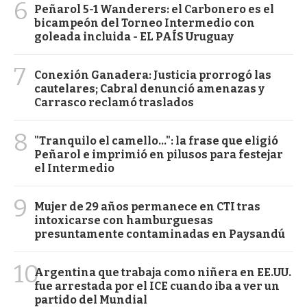
6
Peñarol 5-1 Wanderers: el Carbonero es el
bicampeón del Torneo Intermedio con
goleada incluida - EL PAÍS Uruguay
7
Conexión Ganadera: Justicia prorrogó las
cautelares; Cabral denunció amenazas y
Carrasco reclamó traslados
8
"Tranquilo el camello...": la frase que eligió
Peñarol e imprimió en pilusos para festejar
el Intermedio
9
Mujer de 29 años permanece en CTI tras
intoxicarse con hamburguesas
presuntamente contaminadas en Paysandú
10
Argentina que trabaja como niñera en EE.UU.
fue arrestada por el ICE cuando iba a ver un
partido del Mundial