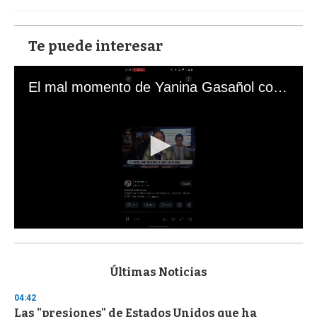
Te puede interesar
El mal momento de Yanina Gasañol con un hincha argentino en "Subrayado"
0
s
e
c
Últimas Noticias
o
n
04:42
d
Las "presiones" de Estados Unidos que ha
s