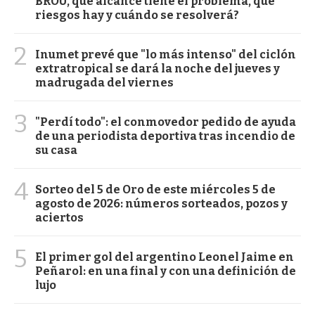
BROU, qué alcance tiene el problema, qué
riesgos hay y cuándo se resolverá?
2
Inumet prevé que "lo más intenso" del ciclón
extratropical se dará la noche del jueves y
madrugada del viernes
3
"Perdí todo": el conmovedor pedido de ayuda
de una periodista deportiva tras incendio de
su casa
4
Sorteo del 5 de Oro de este miércoles 5 de
agosto de 2026: números sorteados, pozos y
aciertos
5
El primer gol del argentino Leonel Jaime en
Peñarol: en una final y con una definición de
lujo