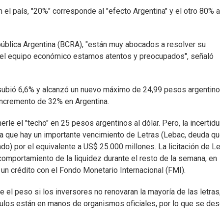
 el país, "20%" corresponde al "efecto Argentina" y el otro 80% a
pública Argentina (BCRA), "están muy abocados a resolver su
y el equipo económico estamos atentos y preocupados", señaló
r subió 6,6% y alcanzó un nuevo máximo de 24,99 pesos argentino
incremento de 32% en Argentina.
le el "techo" en 25 pesos argentinos al dólar. Pero, la incertid
 ya que hay un importante vencimiento de Letras (Lebac, deuda q
ado) por el equivalente a US$ 25.000 millones. La licitación de L
omportamiento de la liquidez durante el resto de la semana, en
n crédito con el Fondo Monetario Internacional (FMI).
e el peso si los inversores no renovaran la mayoría de las letras
tulos están en manos de organismos oficiales, por lo que se des