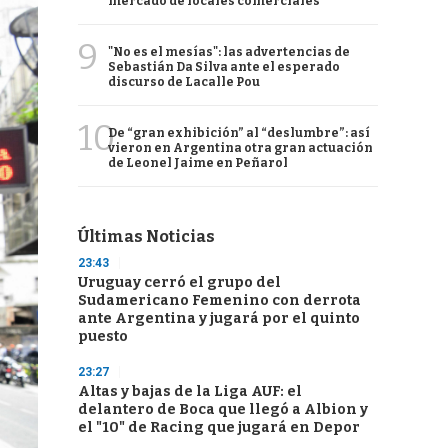
mercado de locales comerciales
9
"No es el mesías": las advertencias de
Sebastián Da Silva ante el esperado
discurso de Lacalle Pou
10
De “gran exhibición” al “deslumbre”: así
vieron en Argentina otra gran actuación
de Leonel Jaime en Peñarol
Últimas Noticias
23:43
Uruguay cerró el grupo del
Sudamericano Femenino con derrota
ante Argentina y jugará por el quinto
puesto
23:27
Altas y bajas de la Liga AUF: el
delantero de Boca que llegó a Albion y
el "10" de Racing que jugará en Depor