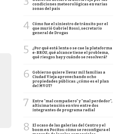
3
condiciones meteorológicas en varias
zonas del país
4
Cómo fue el siniestro de tránsito por el
que murió Gabriel Rossi, secretario
general de Drogas
5
¿Por qué está lenta o se cae la plataforma
e-BROU, qué alcance tiene el problema,
qué riesgos hay y cuándo se resolverá?
6
Gobierno quiere llevar mil familias a
Ciudad Vieja aprovechando ocho
propiedades públicas: ¿cómo es el plan
del MVOT?
7
Entre "mal compañero" y "mal perdedor",
altísima tensión en vivo entre dos
integrantes de programa radial
8
El ocaso de las galerías del Centro y el
boom en Pocitos: cómo se reconfigura el