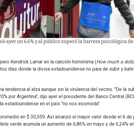
ó ayer un 6,6% y al público superó la barrera psicológica de
apero Kendrick Lamar en la canción homónima (
How much a dolla
stos días donde la divisa estadounidense no para de subir y batir
tendencia al alza aunque sin la virulencia del vecino. "De la su
0% por Argentina", dijo ayer el presidente del Banco Central (BC
eda estadounidense en el país "no nos incomoda".
promedio en $ 30,559. Así alcanzó el mayor valor desde el 6 de j
billete verde acumula un aumento de 6,86% en mayo y de 6,24% en