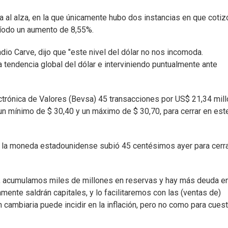
a al alza, en la que únicamente hubo dos instancias en que cotizó
íodo un aumento de 8,55%.
adio Carve, dijo que "este nivel del dólar no nos incomoda.
tendencia global del dólar e interviniendo puntualmente ante
ectrónica de Valores (Bevsa) 45 transacciones por US$ 21,34 mill
un mínimo de $ 30,40 y un máximo de $ 30,70, para cerrar en est
) la moneda estadounidense subió 45 centésimos ayer para cerr
ba, acumulamos miles de millones en reservas y hay más deuda e
amente saldrán capitales, y lo facilitaremos con las (ventas de)
cambiaria puede incidir en la inflación, pero no como para cuest