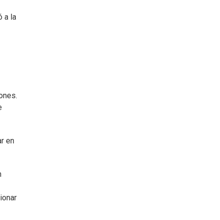
 a la
ones.
e
ar en
n
ionar