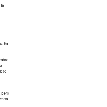
 la
s. En
umbre
ue
ebac
, pero
carta