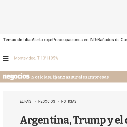
Temas del día:
Alerta roja
Preocupaciones en INR
Bañados de Ca
Montevideo, T 13° H 95%
M
e
n
u
Noticias
Finanzas
Rurales
Empresas
EL PAÍS
NEGOCIOS
NOTICIAS
Argentina, Trump y el 