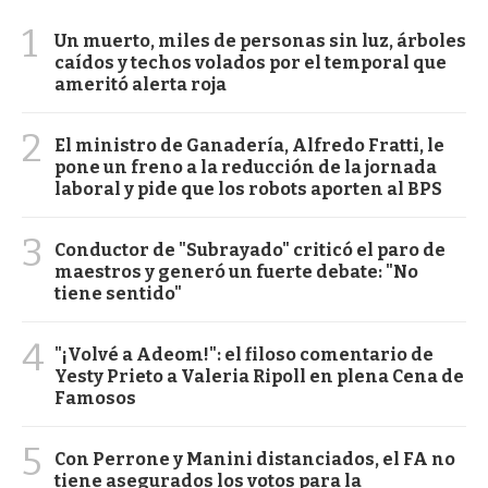
1
Un muerto, miles de personas sin luz, árboles
caídos y techos volados por el temporal que
ameritó alerta roja
2
El ministro de Ganadería, Alfredo Fratti, le
pone un freno a la reducción de la jornada
laboral y pide que los robots aporten al BPS
3
Conductor de "Subrayado" criticó el paro de
maestros y generó un fuerte debate: "No
tiene sentido"
4
"¡Volvé a Adeom!": el filoso comentario de
Yesty Prieto a Valeria Ripoll en plena Cena de
Famosos
5
Con Perrone y Manini distanciados, el FA no
tiene asegurados los votos para la