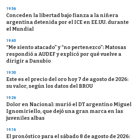
o
n
19:56
d
Conceden la libertad bajo fianza a la niñera
s
o
argentina detenida por el ICE en EE.UU. durante
f
el Mundial
3
3
s
19:40
e
“Me siento atacado” y “no pertenezco”: Matosas
c
respondió a AUDEF y explicó por qué vuelve a
o
n
dirigir a Danubio
d
s
19:30
Este es el precio del oro hoy 7 de agosto de 2026:
su valor, según los datos del BROU
19:26
Dolor en Nacional: murió el DT argentino Miguel
Ignomiriello, que dejó una gran marca en las
juveniles albas
19:16
El pronóstico para el sábado 8 de agosto de 2026: