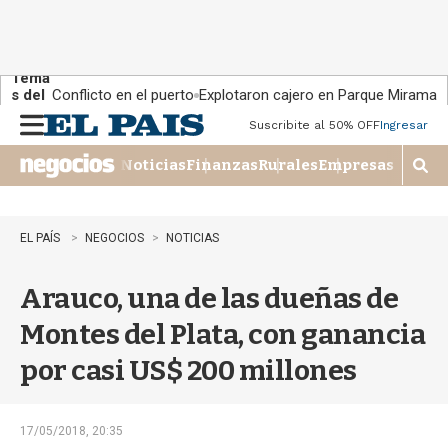
Tema
s del
Conflicto en el puerto
Explotaron cajero en Parque Miramar
día:
Suscribite al 50% OFF
Ingresar
M
e
Noticias
Finanzas
Rurales
Empresas
n
M
u
o
s
t
EL PAÍS
NEGOCIOS
NOTICIAS
r
a
Arauco, una de las dueñas de
r
b
Montes del Plata, con ganancia
�
s
por casi US$ 200 millones
q
u
e
d
17/05/2018, 20:35