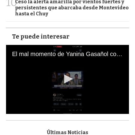
10
Cesó la alerta amarilla por vientos fuertes y
persistentes que abarcaba desde Montevideo
hasta el Chuy
Te puede interesar
El mal momento de Yanina Gasañol con un hincha argentino en "Subrayado"
0
s
e
c
Últimas Noticias