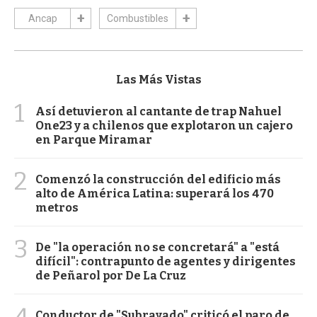
Ancap
Combustibles
Las Más Vistas
1
Así detuvieron al cantante de trap Nahuel
One23 y a chilenos que explotaron un cajero
en Parque Miramar
2
Comenzó la construcción del edificio más
alto de América Latina: superará los 470
metros
3
De "la operación no se concretará" a "está
difícil": contrapunto de agentes y dirigentes
de Peñarol por De La Cruz
4
Conductor de "Subrayado" criticó el paro de