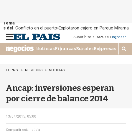
Tema
s del
Conflicto en el puerto
Explotaron cajero en Parque Miramar
día:
Suscribite al 50% OFF
Ingresar
M
e
Noticias
Finanzas
Rurales
Empresas
n
M
u
o
s
t
EL PAÍS
NEGOCIOS
NOTICIAS
r
a
Ancap: inversiones esperan
r
b
por cierre de balance 2014
�
s
q
u
13/04/2015, 05:00
e
d
Compartir esta noticia