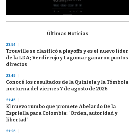
0
s
e
c
Últimas Noticias
o
n
23:54
d
Trouville se clasificó a playoffs y es el nuevo líder
s
o
de la LDA; Verdirrojo y Lagomar ganaron puntos
f
directos
3
3
s
23:45
e
Conocé los resultados de la Quiniela y la Tómbola
c
nocturna del viernes 7 de agosto de 2026
o
n
d
21:45
s
El nuevo rumbo que promete Abelardo De la
Espriella para Colombia: "Orden, autoridad y
libertad"
21:26