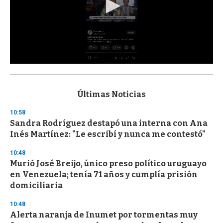
0
s
e
c
Últimas Noticias
o
n
10:58
d
Sandra Rodríguez destapó una interna con Ana
s
o
Inés Martínez: "Le escribí y nunca me contestó"
f
3
10:48
3
s
Murió José Breijo, único preso político uruguayo
e
en Venezuela; tenía 71 años y cumplía prisión
c
domiciliaria
o
n
d
10:48
s
Alerta naranja de Inumet por tormentas muy