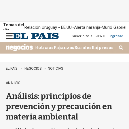
Temas del
Relación Uruguay - EE.UU.
Alerta naranja
Murió Gabriel 
día:
Suscribite al 50% OFF
Ingresar
M
e
Noticias
Finanzas
Rurales
Empresas
n
M
u
o
s
t
EL PAÍS
NEGOCIOS
NOTICIAS
r
a
ANÁLISIS
r
b
Análisis: principios de
�
s
prevención y precaución en
q
u
materia ambiental
e
d