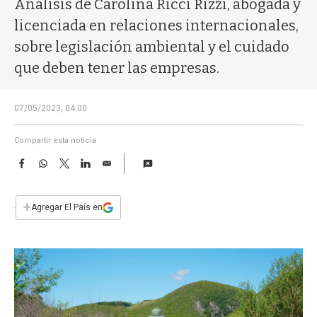
Análisis de Carolina Ricci Rizzi, abogada y
a
licenciada en relaciones internacionales,
sobre legislación ambiental y el cuidado
que deben tener las empresas.
07/05/2023, 04:00
Compartir esta noticia
F
W
T
L
E
a
h
w
i
m
c
a
i
n
a
e
t
t
k
i
+
Agregar El País en
b
s
t
e
l
o
A
e
d
o
p
r
I
k
p
n