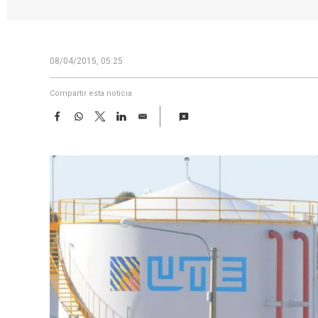
08/04/2015, 05:25
Compartir esta noticia
F
W
T
L
E
a
h
w
i
m
c
a
i
n
a
e
t
t
k
i
b
s
t
e
l
o
A
e
d
o
p
r
I
k
p
n