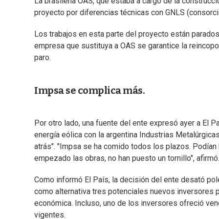
La brasileña OAS, que estaba a cargo de la construcci
proyecto por diferencias técnicas con GNLS (consorci
Los trabajos en esta parte del proyecto están parados
empresa que sustituya a OAS se garantice la reincopo
paro.
Impsa se complica más.
Por otro lado, una fuente del ente expresó ayer a El P
energía eólica con la argentina Industrias Metalúrgic
atrás". "Impsa se ha comido todos los plazos. Podían h
empezado las obras, no han puesto un tornillo", afirmó
Como informó El País, la decisión del ente desató pol
como alternativa tres potenciales nuevos inversores pa
económica. Incluso, uno de los inversores ofreció ven
vigentes.