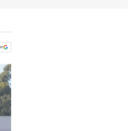
s
q
u
e
d
a
 en