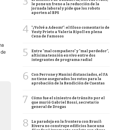
3
le pone un freno a la reducción de la
jornada laboral y pide que los robots
aporten al BPS
4
"¡Volvé a Adeom!": el filoso comentario de
Yesty Prieto a Valeria Ripoll en plena
Cena de Famosos
na
5
Entre "mal compañero" y "mal perdedor",
 de
altísima tensión en vivo entre dos
integrantes de programa radial
6
Con Perrone y Manini distanciados, el FA
no tiene asegurados los votos para la
aprobación de la Rendición de Cuentas
7
Cómo fue el siniestro de tránsito por el
que murió Gabriel Rossi, secretario
general de Drogas
8
La paradoja en la frontera con Brasil:
Rivera no construye edificios hace una