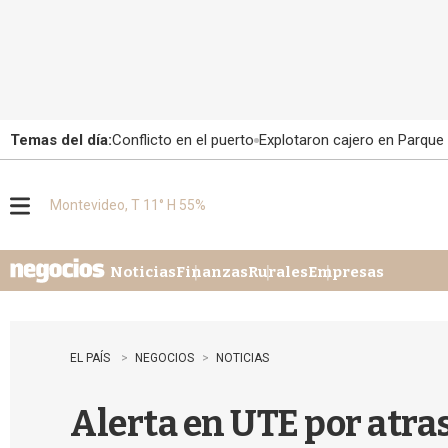
Temas del día:
Conflicto en el puerto
Explotaron cajero en Parque
Montevideo, T 11° H 55%
M
e
n
u
Noticias
Finanzas
Rurales
Empresas
EL PAÍS
NEGOCIOS
NOTICIAS
Alerta en UTE por atra