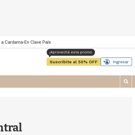
 a Cardama
En Clave País
Suscribite al 50% OFF
Ingresar
M
o
s
t
r
a
r
ntral
b
�