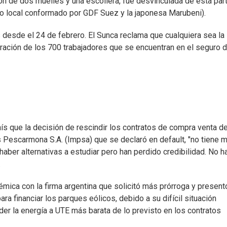
ón de dos muelles y una escollera, fue desvinculada de esta par
o local conformado por GDF Suez y la japonesa Marubeni).
 desde el 24 de febrero. El Sunca reclama que cualquiera sea la
ración de los 700 trabajadores que se encuentran en el seguro 
aís que la decisión de rescindir los contratos de compra venta d
as Pescarmona S.A. (Impsa) que se declaró en default, "no tiene 
aber alternativas a estudiar pero han perdido credibilidad. No h
.
émica con la firma argentina que solicitó más prórroga y present
ra financiar los parques eólicos, debido a su difícil situación
der la energía a UTE más barata de lo previsto en los contratos