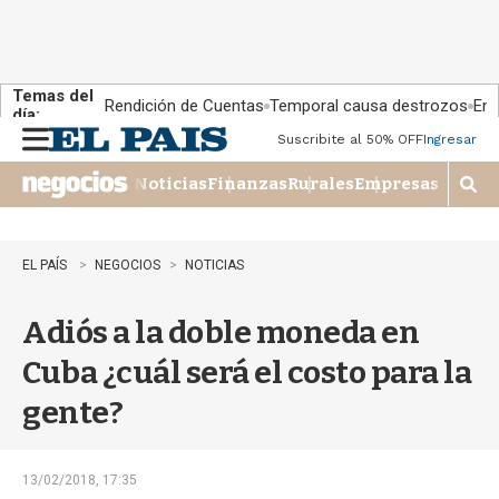
Temas del
Rendición de Cuentas
Temporal causa destrozos
En 
día:
Suscribite al 50% OFF
Ingresar
M
e
Noticias
Finanzas
Rurales
Empresas
n
M
u
o
s
t
EL PAÍS
NEGOCIOS
NOTICIAS
r
a
Adiós a la doble moneda en
r
b
Cuba ¿cuál será el costo para la
�
s
gente?
q
u
e
d
13/02/2018, 17:35