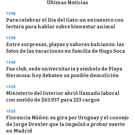
c
Últimas Noticias
o
n
13:56
d
Para celebrar el Día del Gato: un encuentro con
s
o
lectura para hablar sobre bienestar animal
f
3
13:50
3
s
Entre sorpresas, playas y sabores bahianos: las
e
fotos de las vacaciones en familia de Hugo Soca
c
o
13:45
n
d
Fue club, sede universitaria y símbolo de Playa
s
Hermosa: hoy debaten su posible demolición
13:25
Ministerio del Interior abrió llamado laboral
con sueldo de $63.937 para 223 cargos
13:22
Florencia Núñez: su gira por Uruguay y el consejo
de Jorge Drexler que la impulsó a probar suerte
en Madrid