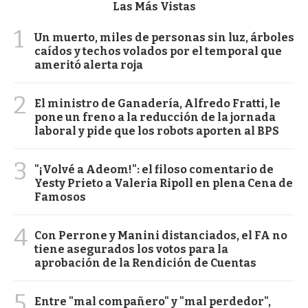
Las Más Vistas
1
Un muerto, miles de personas sin luz, árboles
caídos y techos volados por el temporal que
ameritó alerta roja
2
El ministro de Ganadería, Alfredo Fratti, le
pone un freno a la reducción de la jornada
laboral y pide que los robots aporten al BPS
3
"¡Volvé a Adeom!": el filoso comentario de
Yesty Prieto a Valeria Ripoll en plena Cena de
Famosos
4
Con Perrone y Manini distanciados, el FA no
tiene asegurados los votos para la
aprobación de la Rendición de Cuentas
5
Entre "mal compañero" y "mal perdedor",