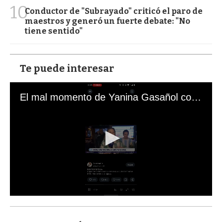
10
Conductor de "Subrayado" criticó el paro de
maestros y generó un fuerte debate: "No
tiene sentido"
Te puede interesar
El mal momento de Yanina Gasañol con un hincha argentino en "Subrayado"
0
s
e