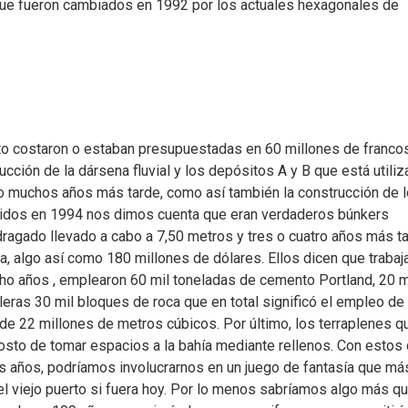
que fueron cambiados en 1992 por los actuales hexagonales de
erto costaron o estaban presupuestadas en 60 millones de franco
ucción de la dársena fluvial y los depósitos A y B que está utili
zo muchos años más tarde, como así también la construcción de 
lidos en 1994 nos dimos cuenta que eran verdaderos búnkers
 dragado llevado a cabo a 7,50 metros y tres o cuatro años más t
 algo así como 180 millones de dólares. Ellos dicen que trabaj
cho años , emplearon 60 mil toneladas de cemento Portland, 20 m
leras 30 mil bloques de roca que en total significó el empleo de
 de 22 millones de metros cúbicos. Por último, los terraplenes q
costo de tomar espacios a la bahía mediante rellenos. Con estos
años, podríamos involucrarnos en un juego de fantasía que má
el viejo puerto si fuera hoy. Por lo menos sabríamos algo más qu