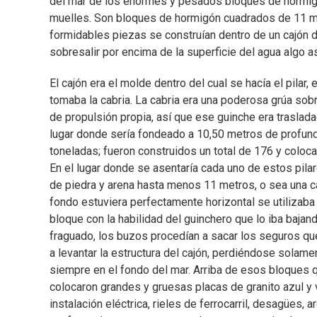
del mar de los enormes y pesados bloques de hormigó
muelles. Son bloques de hormigón cuadrados de 11 met
formidables piezas se construían dentro de un cajón 
sobresalir por encima de la superficie del agua algo 
El cajón era el molde dentro del cual se hacía el pilar, e
tomaba la cabria. La cabria era una poderosa grúa sob
de propulsión propia, así que ese guinche era traslad
lugar donde sería fondeado a 10,50 metros de profun
toneladas; fueron construidos un total de 176 y coloca
En el lugar donde se asentaría cada uno de estos pila
de piedra y arena hasta menos 11 metros, o sea una 
fondo estuviera perfectamente horizontal se utilizaba
bloque con la habilidad del guinchero que lo iba bajan
fraguado, los buzos procedían a sacar los seguros que
a levantar la estructura del cajón, perdiéndose sola
siempre en el fondo del mar. Arriba de esos bloques 
colocaron grandes y gruesas placas de granito azul y 
instalación eléctrica, rieles de ferrocarril, desagües