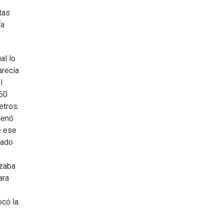
tas
ía
al lo
arecía
l
250
etros.
lenó
e ese
sado
nzaba
ara
ocó la