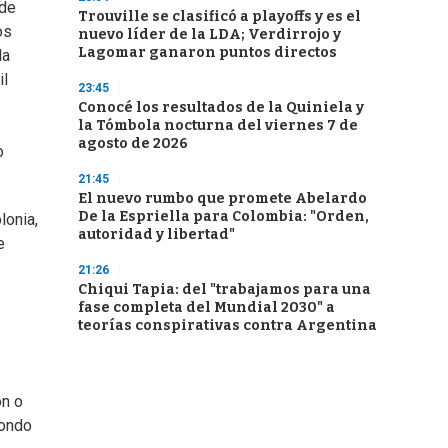
 de
Trouville se clasificó a playoffs y es el
os
nuevo líder de la LDA; Verdirrojo y
Lagomar ganaron puntos directos
la
il
23:45
Conocé los resultados de la Quiniela y
la Tómbola nocturna del viernes 7 de
agosto de 2026
o
21:45
El nuevo rumbo que promete Abelardo
De la Espriella para Colombia: "Orden,
lonia,
autoridad y libertad"
e
21:26
Chiqui Tapia: del "trabajamos para una
fase completa del Mundial 2030" a
teorías conspirativas contra Argentina
ón o
fondo