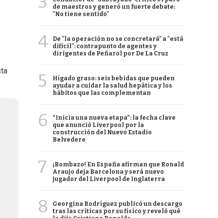
3
de maestros y generó un fuerte debate:
"No tiene sentido"
4
De "la operación no se concretará" a "está
difícil": contrapunto de agentes y
dirigentes de Peñarol por De La Cruz
sta
5
Hígado graso: seis bebidas que pueden
ayudar a cuidar la salud hepática y los
hábitos que las complementan
6
“Inicia una nueva etapa”: la fecha clave
que anunció Liverpool por la
construcción del Nuevo Estadio
Belvedere
7
¡Bombazo! En España afirman que Ronald
Araujo deja Barcelona y será nuevo
jugador del Liverpool de Inglaterra
8
Georgina Rodríguez publicó un descargo
tras las críticas por su físico y reveló qué