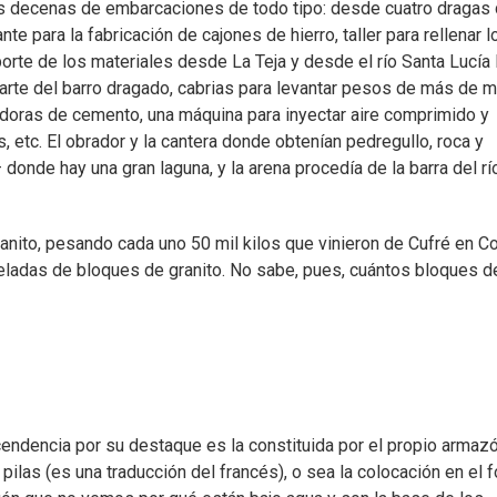
es decenas de embarcaciones de todo tipo: desde cuatro dragas
ante para la fabricación de cajones de hierro, taller para rellenar l
orte de los materiales desde La Teja y desde el río Santa Lucía 
arte del barro dragado, cabrias para levantar pesos de más de m
doras de cemento, una máquina para inyectar aire comprimido y
, etc. El obrador y la cantera donde obtenían pedregullo, roca y
nde hay una gran laguna, y la arena procedía de la barra del rí
nito, pesando cada uno 50 mil kilos que vinieron de Cufré en Co
eladas de bloques de granito. No sabe, pues, cuántos bloques d
cendencia por su destaque es la constituida por el propio armaz
pilas (es una traducción del francés), o sea la colocación en el 