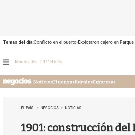
Temas del día:
Conflicto en el puerto
Explotaron cajero en Parque
Montevideo, T 11° H 55%
M
e
n
u
Noticias
Finanzas
Rurales
Empresas
EL PAÍS
NEGOCIOS
NOTICIAS
1901: construcción del