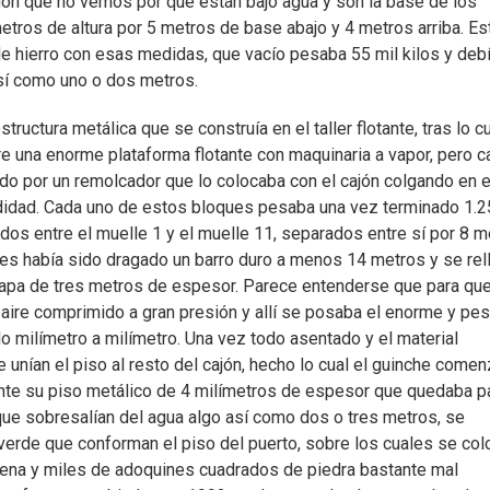
n que no vemos por qué están bajo agua y son la base de los
ros de altura por 5 metros de base abajo y 4 metros arriba. Es
de hierro con esas medidas, que vacío pesaba 55 mil kilos y deb
así como uno o dos metros.
structura metálica que se construía en el taller flotante, tras lo cu
re una enorme plataforma flotante con maquinaria a vapor, pero c
ado por un remolcador que lo colocaba con el cajón colgando en e
didad. Cada uno de estos bloques pesaba una vez terminado 1.
dos entre el muelle 1 y el muelle 11, separados entre sí por 8 m
res había sido dragado un barro duro a menos 14 metros y se rel
capa de tres metros de espesor. Parece entenderse que para qu
 aire comprimido a gran presión y allí se posaba el enorme y pe
do milímetro a milímetro. Una vez todo asentado y el material
 unían el piso al resto del cajón, hecho lo cual el guinche come
mente su piso metálico de 4 milímetros de espesor que quedaba p
que sobresalían del agua algo así como dos o tres metros, se
verde que conforman el piso del puerto, sobre los cuales se col
, arena y miles de adoquines cuadrados de piedra bastante mal