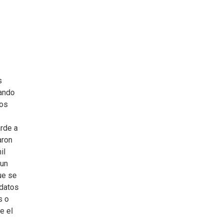
s
zando
los
arde a
aron
il
 un
ue se
 datos
s o
e el