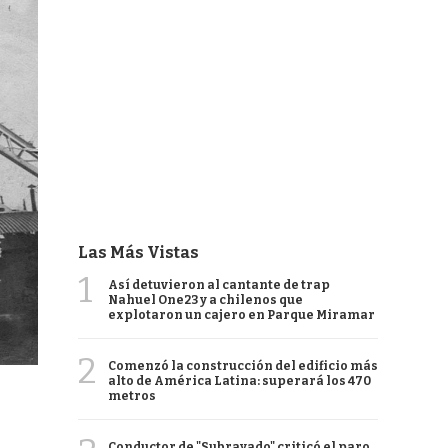
Las Más Vistas
1
Así detuvieron al cantante de trap
Nahuel One23 y a chilenos que
explotaron un cajero en Parque Miramar
2
Comenzó la construcción del edificio más
alto de América Latina: superará los 470
metros
Conductor de "Subrayado" criticó el paro