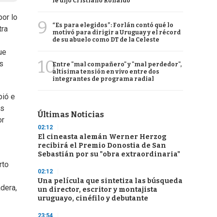
le dijo Cristiano Ronaldo
por lo
9
“Es para elegidos”: Forlán contó qué lo
tra
motivó para dirigir a Uruguay y el récord
de su abuelo como DT de la Celeste
ue
10
s
Entre "mal compañero" y "mal perdedor",
altísima tensión en vivo entre dos
integrantes de programa radial
bió e
os
Últimas Noticias
or
02:12
El cineasta alemán Werner Herzog
recibirá el Premio Donostia de San
Sebastián por su "obra extraordinaria"
rto
02:12
Una película que sintetiza las búsqueda
dera,
un director, escritor y montajista
uruguayo, cinéfilo y debutante
23:54