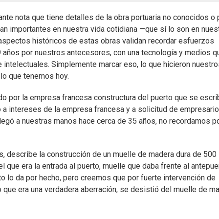
nte nota que tiene detalles de la obra portuaria no conocidos o 
n importantes en nuestra vida cotidiana —que sí lo son en nues
aspectos históricos de estas obras validan recordar esfuerzos
9 años por nuestros antecesores, con una tecnología y medios q
e intelectuales. Simplemente marcar eso, lo que hicieron nuestro
lo que tenemos hoy.
 por la empresa francesa constructura del puerto que se escri
a intereses de la empresa francesa y a solicitud de empresari
o llegó a nuestras manos hace cerca de 35 años, no recordamos p
ras, describe la construcción de un muelle de madera dura de 500
l que era la entrada al puerto, muelle que daba frente al antepue
leto lo da por hecho, pero creemos que por fuerte intervención de
o que era una verdadera aberración, se desistió del muelle de ma