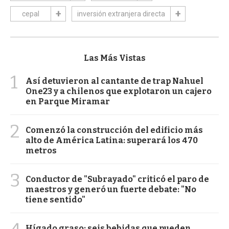
cepal
inversión extranjera directa
Las Más Vistas
1
Así detuvieron al cantante de trap Nahuel
One23 y a chilenos que explotaron un cajero
en Parque Miramar
2
Comenzó la construcción del edificio más
alto de América Latina: superará los 470
metros
3
Conductor de "Subrayado" criticó el paro de
maestros y generó un fuerte debate: "No
tiene sentido"
Hígado graso: seis bebidas que pueden