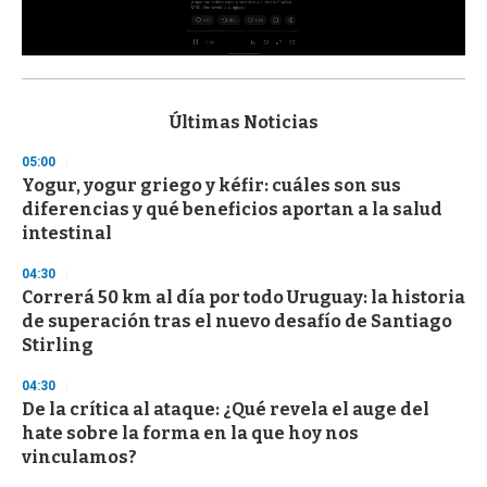
0
s
e
c
Últimas Noticias
o
n
05:00
d
Yogur, yogur griego y kéfir: cuáles son sus
s
o
diferencias y qué beneficios aportan a la salud
f
intestinal
3
3
s
04:30
e
Correrá 50 km al día por todo Uruguay: la historia
c
de superación tras el nuevo desafío de Santiago
o
n
Stirling
d
s
04:30
De la crítica al ataque: ¿Qué revela el auge del
hate sobre la forma en la que hoy nos
vinculamos?