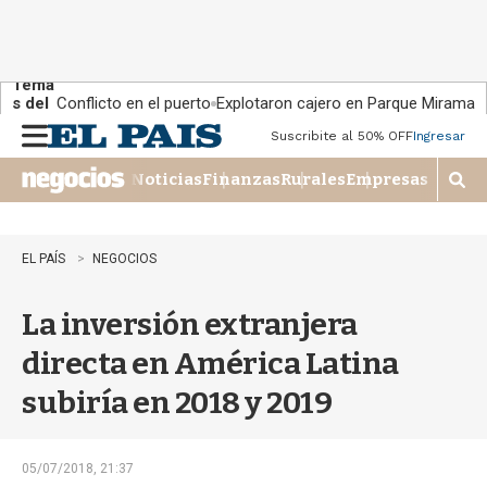
Tema
s del
Conflicto en el puerto
Explotaron cajero en Parque Miramar
día:
Suscribite al 50% OFF
Ingresar
M
e
Noticias
Finanzas
Rurales
Empresas
n
M
u
o
s
t
EL PAÍS
NEGOCIOS
r
a
La inversión extranjera
r
b
directa en América Latina
�
s
subiría en 2018 y 2019
q
u
e
d
05/07/2018, 21:37