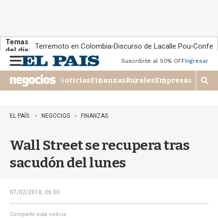
Temas
Terremoto en Colombia
Discurso de Lacalle Pou
Confere
del día:
Suscribite al 50% OFF
Ingresar
M
e
Noticias
Finanzas
Rurales
Empresas
n
M
u
o
s
t
EL PAÍS
NEGOCIOS
FINANZAS
r
a
Wall Street se recupera tras
r
b
sacudón del lunes
�
s
q
u
07/02/2018, 06:00
e
d
Compartir esta noticia