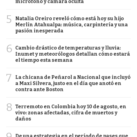
micrófono y cámara oculta
5
Natalia Oreiro reveló cómo está hoy su hijo
Merlín Atahualpa: música, carpintería y una
pasión inesperada
6
Cambio drástico de temperaturas y lluvia:
Inumet y meteorólogos detallan cómo estará
el tiempo esta semana
7
La chicana de Peñarol a Nacional que incluyó
a Maxi Silvera, justo en el día que anotó en
contra ante Boston
8
Terremoto en Colombia hoy 10 de agosto, en
vivo: zonas afectadas, cifra de muertos y
daños
9
De una estrategia en el período de pases que