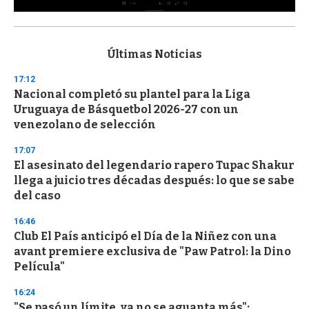
0
s
e
c
Últimas Noticias
o
n
17:12
d
Nacional completó su plantel para la Liga
s
o
Uruguaya de Básquetbol 2026-27 con un
f
venezolano de selección
3
3
s
17:07
e
El asesinato del legendario rapero Tupac Shakur
c
llega a juicio tres décadas después: lo que se sabe
o
n
del caso
d
s
16:46
Club El País anticipó el Día de la Niñez con una
avant premiere exclusiva de "Paw Patrol: la Dino
Película"
16:24
"Se pasó un límite, ya no se aguanta más":