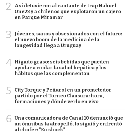
2
Así detuvieron al cantante de trap Nahuel
One23 y a chilenos que explotaron un cajero
en Parque Miramar
3
Jóvenes, sanos y obsesionados con el futuro:
el nuevo boom de la medicina de la
longevidad llega a Uruguay
4
Hígado graso: seis bebidas que pueden
ayudar a cuidar la salud hepática y los
hábitos que las complementan
5
City Torque y Peñarol en un prometedor
partido por el Torneo Clausura: hora,
formaciones y dónde verlo en vivo
6
Una comunicadora de Canal 10 denunció que
un ómnibus la atropelló, lo siguió y enfrentó
al chofer: "En shock"