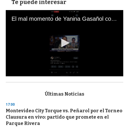
Te puede interesar
El mal momento de Yanina Gasañol con un hincha argentino en "Subrayado"
0
s
e
c
Últimas Noticias
o
n
17:00
d
Montevideo City Torque vs. Peñarol por el Torneo
s
o
Clausura en vivo: partido que promete en el
f
Parque Rivera
3
3