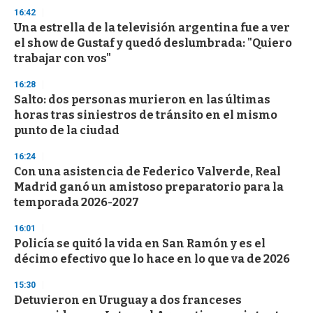
s
16:42
e
Una estrella de la televisión argentina fue a ver
c
el show de Gustaf y quedó deslumbrada: "Quiero
o
n
trabajar con vos"
d
s
16:28
Salto: dos personas murieron en las últimas
horas tras siniestros de tránsito en el mismo
punto de la ciudad
16:24
Con una asistencia de Federico Valverde, Real
Madrid ganó un amistoso preparatorio para la
temporada 2026-2027
16:01
Policía se quitó la vida en San Ramón y es el
décimo efectivo que lo hace en lo que va de 2026
15:30
Detuvieron en Uruguay a dos franceses