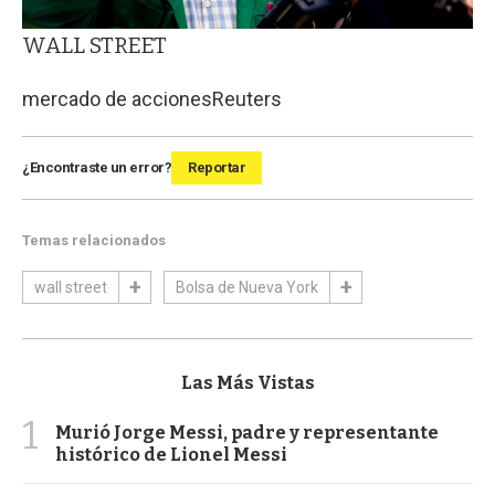
WALL STREET
mercado de acciones
Reuters
¿Encontraste un error?
Reportar
Temas relacionados
wall street
Bolsa de Nueva York
Las Más Vistas
1
Murió Jorge Messi, padre y representante
histórico de Lionel Messi