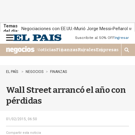
Temas
Negociaciones con EE.UU.
Murió Jorge Messi
Peñarol vs
del día:
Suscribite al 50% OFF
Ingresar
M
e
Noticias
Finanzas
Rurales
Empresas
n
M
u
o
s
t
EL PAÍS
NEGOCIOS
FINANZAS
r
a
Wall Street arrancó el año con
r
b
pérdidas
�
s
q
u
01/02/2015, 06:50
e
d
Compartir esta noticia