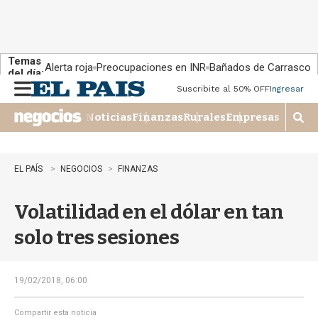
Temas
Alerta roja
Preocupaciones en INR
Bañados de Carrasco
del día:
Suscribite al 50% OFF
Ingresar
M
e
Noticias
Finanzas
Rurales
Empresas
n
M
u
o
s
t
EL PAÍS
NEGOCIOS
FINANZAS
r
a
Volatilidad en el dólar en tan
r
b
solo tres sesiones
�
s
q
u
19/02/2018, 06:00
e
d
Compartir esta noticia