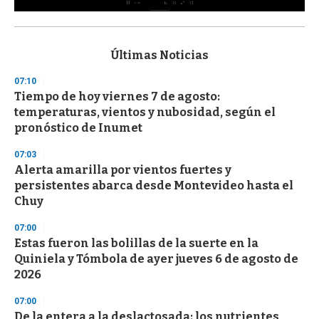
0
s
e
c
Últimas Noticias
o
n
07:10
d
Tiempo de hoy viernes 7 de agosto:
s
o
temperaturas, vientos y nubosidad, según el
f
pronóstico de Inumet
3
3
s
07:03
e
Alerta amarilla por vientos fuertes y
c
persistentes abarca desde Montevideo hasta el
o
n
Chuy
d
s
07:00
Estas fueron las bolillas de la suerte en la
Quiniela y Tómbola de ayer jueves 6 de agosto de
2026
07:00
De la entera a la deslactosada: los nutrientes