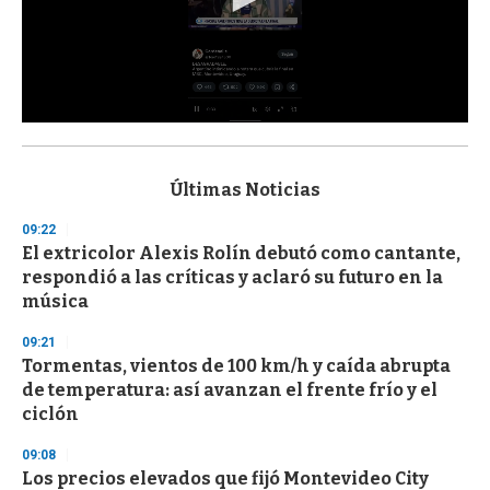
0
s
e
c
Últimas Noticias
o
n
09:22
d
El extricolor Alexis Rolín debutó como cantante,
s
o
respondió a las críticas y aclaró su futuro en la
f
música
3
3
s
09:21
e
Tormentas, vientos de 100 km/h y caída abrupta
c
de temperatura: así avanzan el frente frío y el
o
n
ciclón
d
s
09:08
Los precios elevados que fijó Montevideo City