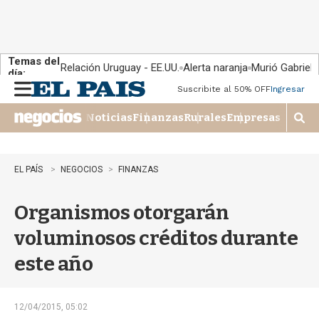
Temas del
Relación Uruguay - EE.UU.
Alerta naranja
Murió Gabriel 
día:
Suscribite al 50% OFF
Ingresar
M
e
Noticias
Finanzas
Rurales
Empresas
n
M
u
o
s
t
EL PAÍS
NEGOCIOS
FINANZAS
r
a
Organismos otorgarán
r
b
voluminosos créditos durante
�
s
este año
q
u
e
d
12/04/2015, 05:02