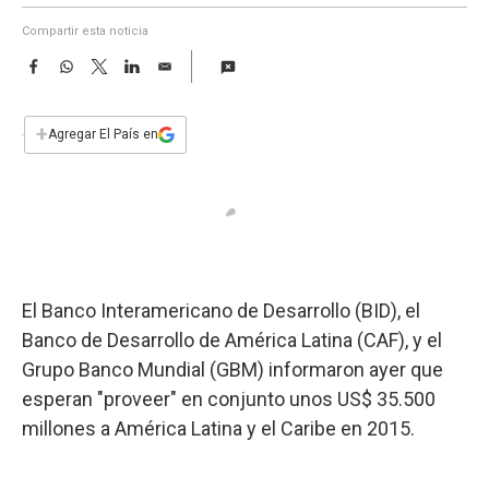
a
Compartir esta noticia
F
W
T
L
E
a
h
w
i
m
c
a
i
n
a
e
t
t
k
i
+
Agregar El País en
b
s
t
e
l
o
A
e
d
o
p
r
I
k
p
n
El Banco Interamericano de Desarrollo (BID), el
Banco de Desarrollo de América Latina (CAF), y el
Grupo Banco Mundial (GBM) informaron ayer que
esperan "proveer" en conjunto unos US$ 35.500
millones a América Latina y el Caribe en 2015.