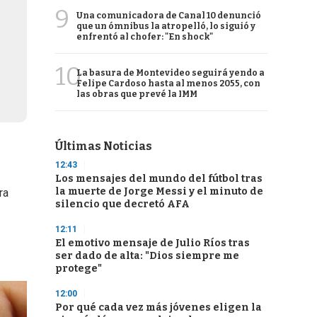
9
Una comunicadora de Canal 10 denunció
que un ómnibus la atropelló, lo siguió y
enfrentó al chofer: "En shock"
10
La basura de Montevideo seguirá yendo a
Felipe Cardoso hasta al menos 2055, con
las obras que prevé la IMM
Últimas Noticias
12:43
Los mensajes del mundo del fútbol tras
la muerte de Jorge Messi y el minuto de
ra
silencio que decretó AFA
12:11
El emotivo mensaje de Julio Ríos tras
ser dado de alta: "Dios siempre me
protege"
12:00
Por qué cada vez más jóvenes eligen la