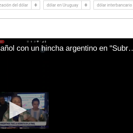
zación del dólar
dólar en Uruguay
dólar interbancario
El mal momento de Yanina Gasañol con un hin