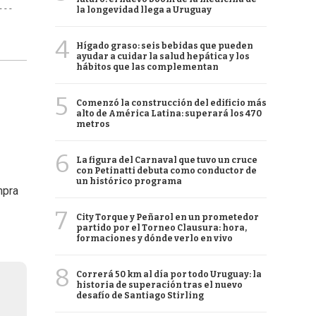
- -
la longevidad llega a Uruguay
4
Hígado graso: seis bebidas que pueden
ayudar a cuidar la salud hepática y los
hábitos que las complementan
5
Comenzó la construcción del edificio más
alto de América Latina: superará los 470
metros
6
La figura del Carnaval que tuvo un cruce
con Petinatti debuta como conductor de
un histórico programa
mpra
7
City Torque y Peñarol en un prometedor
partido por el Torneo Clausura: hora,
formaciones y dónde verlo en vivo
8
Correrá 50 km al día por todo Uruguay: la
historia de superación tras el nuevo
desafío de Santiago Stirling