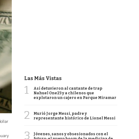
Las Más Vistas
1
Así detuvieron al cantante de trap
Nahuel One23 y a chilenos que
explotaron un cajero en Parque Miramar
2
Murió Jorge Messi, padre y
representante histórico de Lionel Messi
ollar
3
Jóvenes, sanos y obsesionados con el
anuary
futuro: el nuevo boom de la medicina de