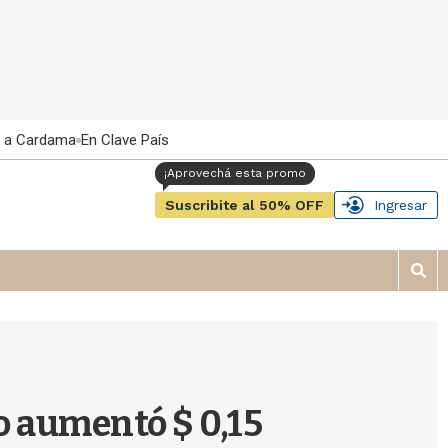
 a Cardama
En Clave País
Suscribite al 50% OFF
Ingresar
M
o
s
t
r
a
r
co aumentó $ 0,15
b
�