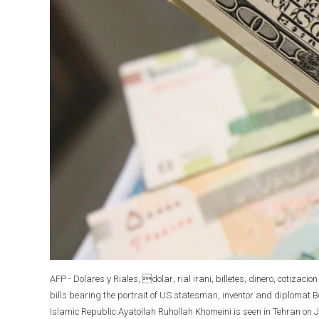
AFP - Dolares y Riales, dolar, rial irani, billetes, dinero, cotiza
bills bearing the portrait of US statesman, inventor and diplomat Be
Islamic Republic Ayatollah Ruhollah Khomeini is seen in Tehran on Ja