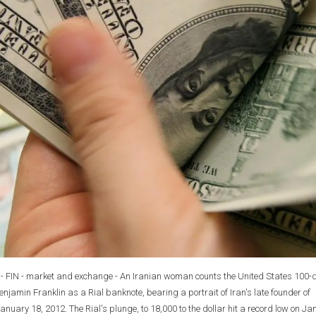
cion - FIN - market and exchange - An Iranian woman counts the United States 100-d
njamin Franklin as a Rial banknote, bearing a portrait of Iran's late founder of
nuary 18, 2012. The Rial's plunge, to 18,000 to the dollar hit a record low on J