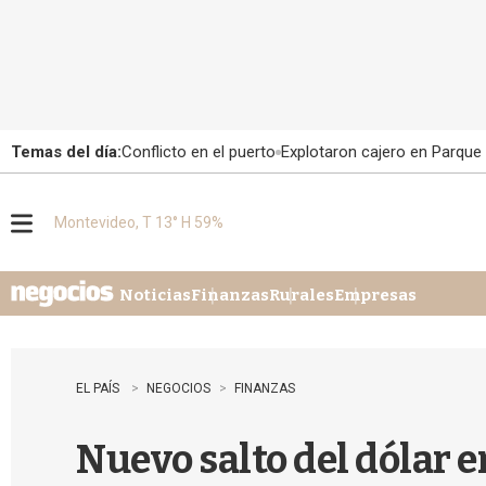
Temas del día:
Conflicto en el puerto
Explotaron cajero en Parque
Montevideo, T 13° H 59%
M
e
n
u
Noticias
Finanzas
Rurales
Empresas
EL PAÍS
NEGOCIOS
FINANZAS
Nuevo salto del dólar e