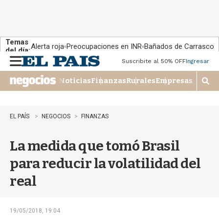
Temas
Alerta roja
Preocupaciones en INR
Bañados de Carrasco
del día:
Suscribite al 50% OFF
Ingresar
M
e
Noticias
Finanzas
Rurales
Empresas
n
M
u
o
s
t
EL PAÍS
NEGOCIOS
FINANZAS
r
a
La medida que tomó Brasil
r
b
para reducir la volatilidad del
�
s
real
q
u
e
d
19/05/2018, 19:04