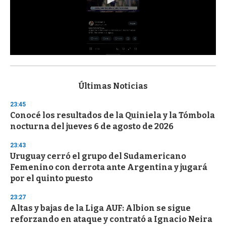
0
s
e
c
Últimas Noticias
o
n
23:45
d
Conocé los resultados de la Quiniela y la Tómbola
s
o
nocturna del jueves 6 de agosto de 2026
f
3
23:43
3
s
Uruguay cerró el grupo del Sudamericano
e
Femenino con derrota ante Argentina y jugará
c
por el quinto puesto
o
n
d
23:27
s
Altas y bajas de la Liga AUF: Albion se sigue
reforzando en ataque y contrató a Ignacio Neira