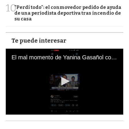
10
"Perdí todo": el conmovedor pedido de ayuda
de una periodista deportiva tras incendio de
su casa
Te puede interesar
El mal momento de Yanina Gasañol con un hincha argentino en "Subrayado"
0
s
e