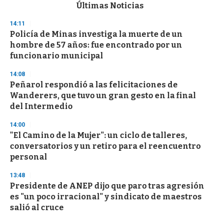
c
Últimas Noticias
o
n
14:11
d
Policía de Minas investiga la muerte de un
s
o
hombre de 57 años: fue encontrado por un
f
funcionario municipal
3
3
s
14:08
e
Peñarol respondió a las felicitaciones de
c
Wanderers, que tuvo un gran gesto en la final
o
n
del Intermedio
d
s
14:00
"El Camino de la Mujer": un ciclo de talleres,
conversatorios y un retiro para el reencuentro
personal
13:48
Presidente de ANEP dijo que paro tras agresión
es "un poco irracional" y sindicato de maestros
salió al cruce