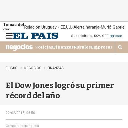
Temas del
Relación Uruguay - EE.UU.
Alerta naranja
Murió Gabriel 
día:
Suscribite al 50% OFF
Ingresar
M
e
Noticias
Finanzas
Rurales
Empresas
n
M
u
o
s
t
EL PAÍS
NEGOCIOS
FINANZAS
r
a
El Dow Jones logró su primer
r
b
récord del año
�
s
q
u
22/02/2015, 06:50
e
d
Compartir esta noticia