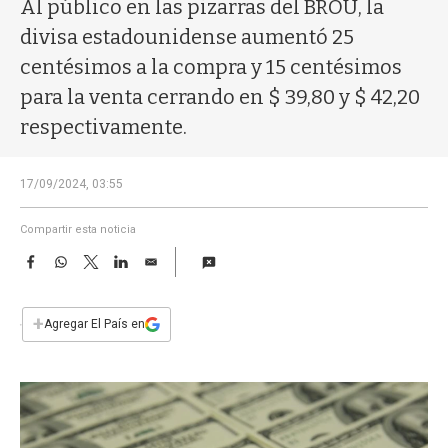
a
Al público en las pizarras del BROU, la
divisa estadounidense aumentó 25
centésimos a la compra y 15 centésimos
para la venta cerrando en $ 39,80 y $ 42,20
respectivamente.
17/09/2024, 03:55
Compartir esta noticia
F
W
T
L
E
a
h
w
i
m
c
a
i
n
a
e
t
t
k
i
+
Agregar El País en
b
s
t
e
l
o
A
e
d
o
p
r
I
k
p
n