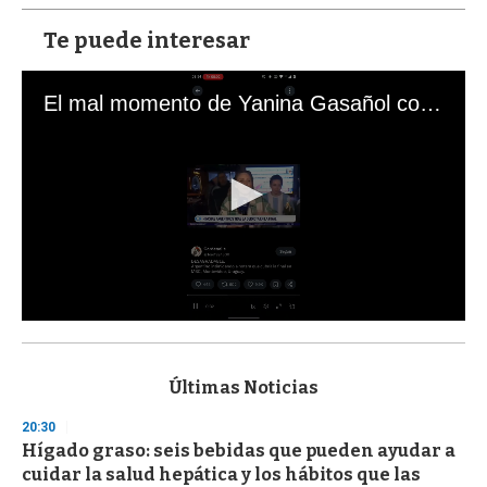
Te puede interesar
El mal momento de Yanina Gasañol con un hincha argentino en "Subrayado"
0
s
e
c
Últimas Noticias
o
n
20:30
d
Hígado graso: seis bebidas que pueden ayudar a
s
o
cuidar la salud hepática y los hábitos que las
f