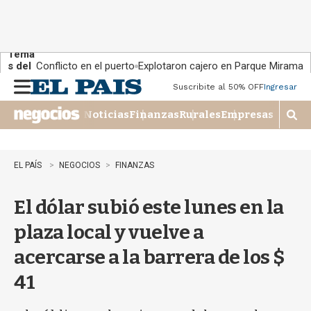
Tema
s del
Conflicto en el puerto
Explotaron cajero en Parque Miramar
día:
Suscribite al 50% OFF
Ingresar
M
e
Noticias
Finanzas
Rurales
Empresas
n
M
u
o
s
t
EL PAÍS
NEGOCIOS
FINANZAS
r
a
El dólar subió este lunes en la
r
b
plaza local y vuelve a
�
s
acercarse a la barrera de los $
q
u
41
e
d