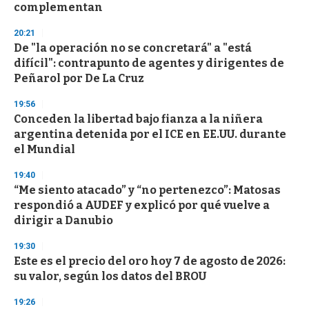
complementan
3
3
s
20:21
e
De "la operación no se concretará" a "está
c
difícil": contrapunto de agentes y dirigentes de
o
n
Peñarol por De La Cruz
d
s
19:56
Conceden la libertad bajo fianza a la niñera
argentina detenida por el ICE en EE.UU. durante
el Mundial
19:40
“Me siento atacado” y “no pertenezco”: Matosas
respondió a AUDEF y explicó por qué vuelve a
dirigir a Danubio
19:30
Este es el precio del oro hoy 7 de agosto de 2026:
su valor, según los datos del BROU
19:26