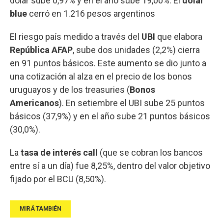
dólar sube 0,97% y en el año sube 19,00%. El
dólar
blue
cerró en 1.216 pesos argentinos
El riesgo país medido a través del
UBI
que elabora
República AFAP
, sube dos unidades (2,2%) cierra
en 91 puntos básicos. Este aumento se dio junto a
una cotización al alza en el precio de los bonos
uruguayos y de los treasuries (
Bonos
Americanos
). En setiembre el UBI sube 25 puntos
básicos (37,9%) y en el año sube 21 puntos básicos
(30,0%).
La
tasa de interés call
(que se cobran los bancos
entre sí a un día) fue 8,25%, dentro del valor objetivo
fijado por el BCU (8,50%).