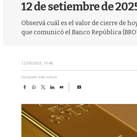
12 de setiembre de 202
Observá cuál es el valor de cierre de h
que comunicó el Banco República (BRO
12/09/2025, 19:40
Compartir esta noticia
F
W
T
L
E
a
h
w
i
m
c
a
i
n
a
e
t
t
k
i
b
s
t
e
l
o
A
e
d
o
p
r
I
k
p
n