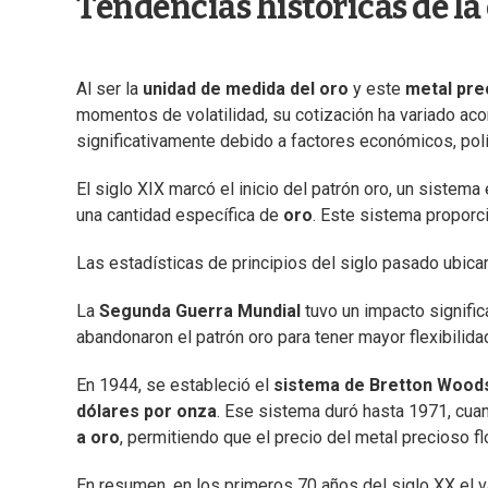
Tendencias históricas de la 
Al ser la
unidad de medida del oro
y este
metal pre
momentos de volatilidad, su cotización ha variado aco
significativamente debido a factores económicos, políti
El siglo XIX marcó el inicio del patrón oro, un sist
una cantidad específica de
oro
. Este sistema propor
Las estadísticas de principios del siglo pasado ubica
La
Segunda Guerra Mundial
tuvo un impacto signific
abandonaron el patrón oro para tener mayor flexibilid
En 1944, se estableció el
sistema de Bretton Wood
dólares por onza
. Ese sistema duró hasta 1971, cua
a oro
, permitiendo que el precio del metal precioso f
En resumen, en los primeros 70 años del siglo XX el 