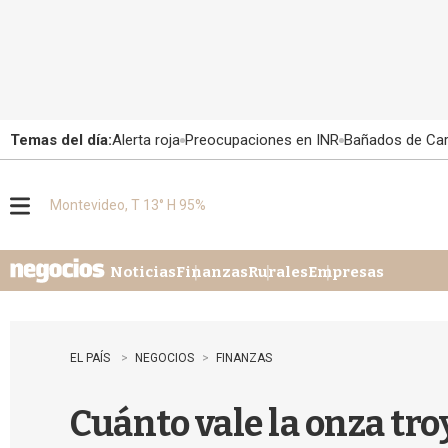
Temas del día:
Alerta roja
Preocupaciones en INR
Bañados de Ca
Montevideo, T 13° H 95%
M
e
n
u
Noticias
Finanzas
Rurales
Empresas
EL PAÍS
NEGOCIOS
FINANZAS
Cuánto vale la onza troy