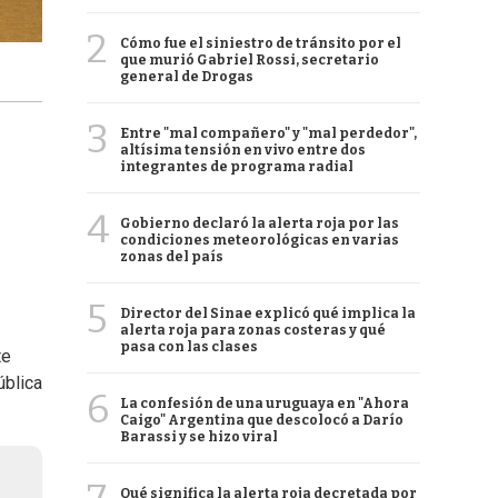
2
Cómo fue el siniestro de tránsito por el
que murió Gabriel Rossi, secretario
general de Drogas
3
Entre "mal compañero" y "mal perdedor",
altísima tensión en vivo entre dos
integrantes de programa radial
4
Gobierno declaró la alerta roja por las
condiciones meteorológicas en varias
zonas del país
5
Director del Sinae explicó qué implica la
alerta roja para zonas costeras y qué
pasa con las clases
te
ública
6
La confesión de una uruguaya en "Ahora
Caigo" Argentina que descolocó a Darío
Barassi y se hizo viral
Qué significa la alerta roja decretada por