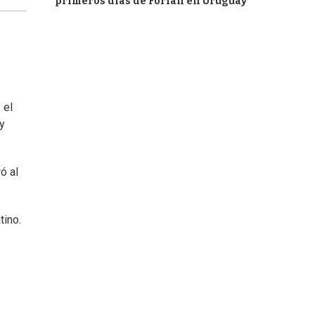
primeros días de Forlán en Uruguay
 el
y
ó al
tino.