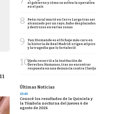
7
el gobierno y cómo se activa la operativa
en el país
8
Peón rural murió en Cerro Largo tras ser
alcanzado por un rayo; hubo desplazados
y destrozos en varias zonas
9
Yan Diomande es el fichaje más caro en
la historia de Real Madrid: origen atípico
y la tragedia que lo fortaleció
10
Ojeda recurrió a la Institución de
Derechos Humanos, tras no encontrar
respuesta en una denuncia contra Clavijo
11
Últimas Noticias
23:45
Conocé los resultados de la Quiniela y
la Tómbola nocturna del jueves 6 de
agosto de 2026