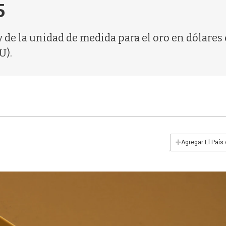
5
oy de la unidad de medida para el oro en dólare
U).
+
Agregar El País