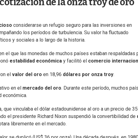
cotización de la onza troy de oro
cioso
considerarse un refugio seguro para las inversiones en
mpañando los períodos de turbulencia. Su valor ha fluctuado
cos y sociales a lo largo de la historia.
ema en el que las monedas de muchos países estaban respaldadas 
cionó
estabilidad económica
y facilitó el
comercio internacion
ron el
valor del oro
en 18,96
dólares por onza troy
.
ativo en el
mercado del oro
. Durante este período, muchos paí
ad económica.
s
, que vinculaba el dólar estadounidense al oro a un precio de 35
ndo el presidente Richard Nixon suspendió la convertibilidad de
lotara libremente en el mercado.
valor se duplicó (US$ 36 por onza). Una década después, en 1980