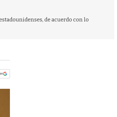
s
q
u
e
s estadounidenses, de acuerdo con lo
d
a
 en