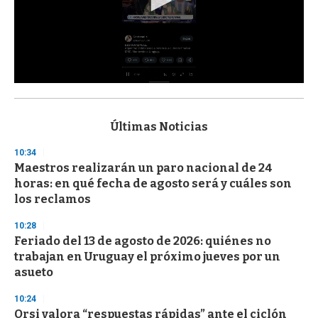
0
s
e
c
Últimas Noticias
o
n
10:34
d
Maestros realizarán un paro nacional de 24
s
o
horas: en qué fecha de agosto será y cuáles son
f
los reclamos
3
3
s
10:28
e
Feriado del 13 de agosto de 2026: quiénes no
c
trabajan en Uruguay el próximo jueves por un
o
n
asueto
d
s
10:24
Orsi valora “respuestas rápidas” ante el ciclón