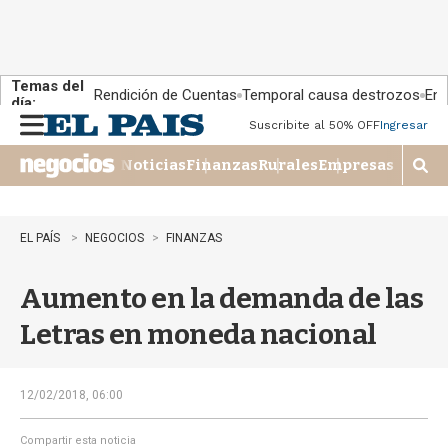
Temas del
Rendición de Cuentas
Temporal causa destrozos
En 
día:
Suscribite al 50% OFF
Ingresar
M
e
Noticias
Finanzas
Rurales
Empresas
n
M
u
o
s
t
EL PAÍS
NEGOCIOS
FINANZAS
r
a
Aumento en la demanda de las
r
b
Letras en moneda nacional
�
s
q
u
12/02/2018, 06:00
e
d
Compartir esta noticia