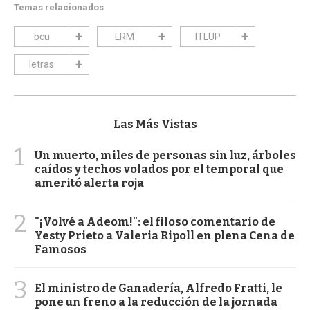
Temas relacionados
bcu
LRM
ITLUP
letras
Las Más Vistas
1
Un muerto, miles de personas sin luz, árboles
caídos y techos volados por el temporal que
ameritó alerta roja
2
"¡Volvé a Adeom!": el filoso comentario de
Yesty Prieto a Valeria Ripoll en plena Cena de
Famosos
3
El ministro de Ganadería, Alfredo Fratti, le
pone un freno a la reducción de la jornada