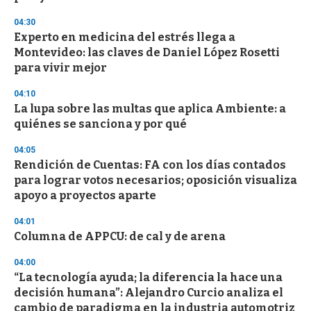
c
o
04:30
n
d
Experto en medicina del estrés llega a
s
Montevideo: las claves de Daniel López Rosetti
para vivir mejor
04:10
La lupa sobre las multas que aplica Ambiente: a
quiénes se sanciona y por qué
04:05
Rendición de Cuentas: FA con los días contados
para lograr votos necesarios; oposición visualiza
apoyo a proyectos aparte
04:01
Columna de APPCU: de cal y de arena
04:00
“La tecnología ayuda; la diferencia la hace una
decisión humana”: Alejandro Curcio analiza el
cambio de paradigma en la industria automotriz