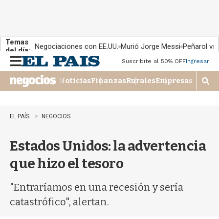
Temas
Negociaciones con EE.UU.
Murió Jorge Messi
Peñarol vs
del día:
Suscribite al 50% OFF
Ingresar
M
e
Noticias
Finanzas
Rurales
Empresas
n
M
u
o
s
t
EL PAÍS
NEGOCIOS
r
a
Estados Unidos: la advertencia
r
b
que hizo el tesoro
�
s
q
"Entraríamos en una recesión y sería
u
catastrófico", alertan.
e
d