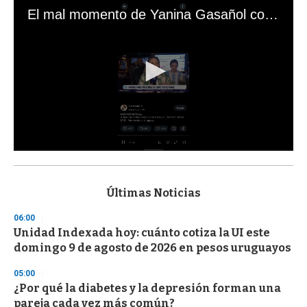
El mal momento de Yanina Gasañol con un hincha argentino en "Subrayado"
0
s
e
c
Últimas Noticias
o
n
06:00
d
Unidad Indexada hoy: cuánto cotiza la UI este
s
o
domingo 9 de agosto de 2026 en pesos uruguayos
f
3
05:00
3
s
¿Por qué la diabetes y la depresión forman una
e
pareja cada vez más común?