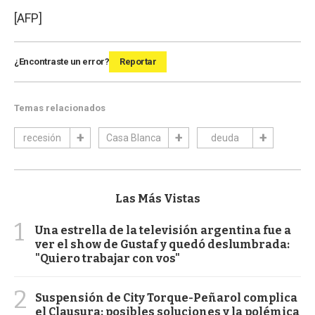
[AFP]
¿Encontraste un error?
Reportar
Temas relacionados
recesión
Casa Blanca
deuda
Las Más Vistas
1
Una estrella de la televisión argentina fue a
ver el show de Gustaf y quedó deslumbrada:
"Quiero trabajar con vos"
2
Suspensión de City Torque-Peñarol complica
el Clausura: posibles soluciones y la polémica