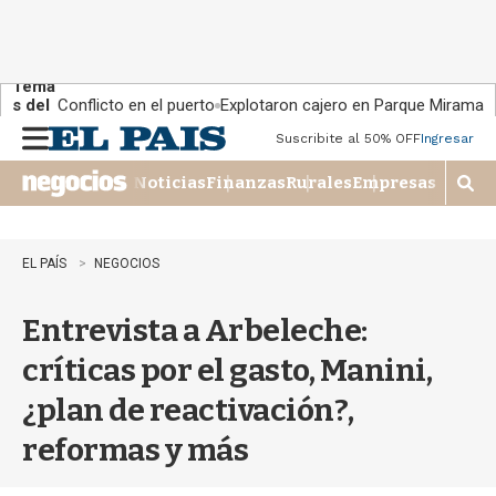
Tema
s del
Conflicto en el puerto
Explotaron cajero en Parque Miramar
día:
Suscribite al 50% OFF
Ingresar
M
e
Noticias
Finanzas
Rurales
Empresas
n
M
u
o
s
t
EL PAÍS
NEGOCIOS
r
a
Entrevista a Arbeleche:
r
b
críticas por el gasto, Manini,
�
s
¿plan de reactivación?,
q
u
reformas y más
e
d