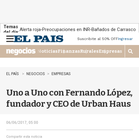
Temas
Alerta roja
Preocupaciones en INR
Bañados de Carrasco
del día:
Suscribite al 50% OFF
Ingresar
M
e
Noticias
Finanzas
Rurales
Empresas
n
M
u
o
s
t
EL PAÍS
NEGOCIOS
EMPRESAS
r
a
Uno a Uno con Fernando López,
r
b
fundador y CEO de Urban Haus
�
s
q
u
06/06/2017, 05:00
e
d
Compartir esta noticia