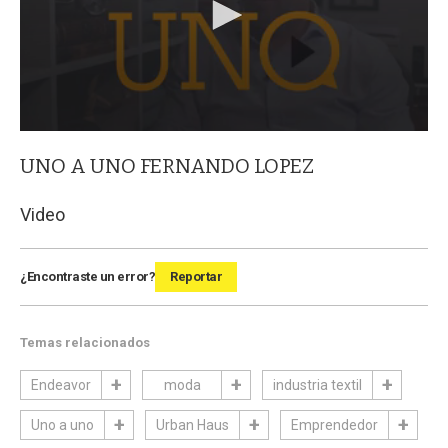
UNO A UNO FERNANDO LOPEZ
Video
¿Encontraste un error?
Reportar
Temas relacionados
Endeavor
moda
industria textil
Uno a uno
Urban Haus
Emprendedor