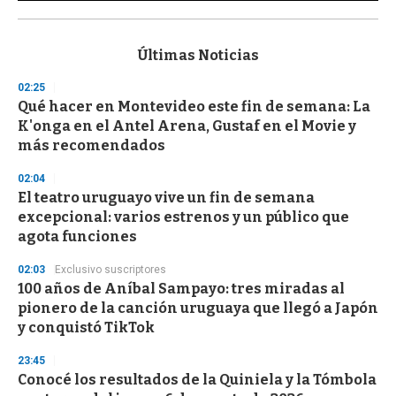
0
s
e
c
Últimas Noticias
o
n
02:25
d
Qué hacer en Montevideo este fin de semana: La
s
o
K'onga en el Antel Arena, Gustaf en el Movie y
f
más recomendados
3
3
s
02:04
e
El teatro uruguayo vive un fin de semana
c
excepcional: varios estrenos y un público que
o
n
agota funciones
d
s
02:03
Exclusivo suscriptores
100 años de Aníbal Sampayo: tres miradas al
pionero de la canción uruguaya que llegó a Japón
y conquistó TikTok
23:45
Conocé los resultados de la Quiniela y la Tómbola