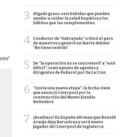
3
Hígado graso: seis bebidas que pueden
ayudar a cuidar la salud hepática y los
hábitos que las complementan
4
Conductor de "Subrayado" criticó el paro
de maestros y generó un fuerte debate:
"No tiene sentido"
ento"
5
De "la operación no se concretará" a "está
difícil": contrapunto de agentes y
dirigentes de Peñarol por De La Cruz
6
“Inicia una nueva etapa”: la fecha clave
que anunció Liverpool por la
construcción del Nuevo Estadio
Belvedere
7
¡Bombazo! En España afirman que Ronald
Araujo deja Barcelona y será nuevo
jugador del Liverpool de Inglaterra