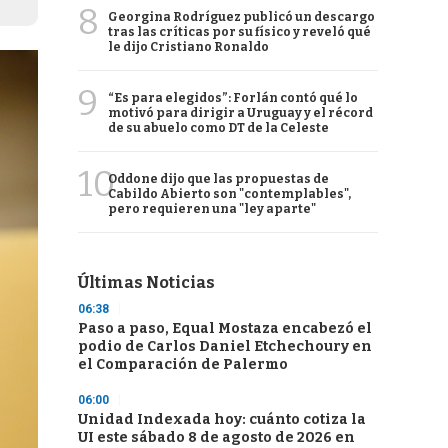
8
Georgina Rodríguez publicó un descargo
tras las críticas por su físico y reveló qué
le dijo Cristiano Ronaldo
9
“Es para elegidos”: Forlán contó qué lo
motivó para dirigir a Uruguay y el récord
de su abuelo como DT de la Celeste
10
Oddone dijo que las propuestas de
Cabildo Abierto son "contemplables",
pero requieren una "ley aparte"
Últimas Noticias
06:38
Paso a paso, Equal Mostaza encabezó el
podio de Carlos Daniel Etchechoury en
el Comparación de Palermo
06:00
Unidad Indexada hoy: cuánto cotiza la
UI este sábado 8 de agosto de 2026 en