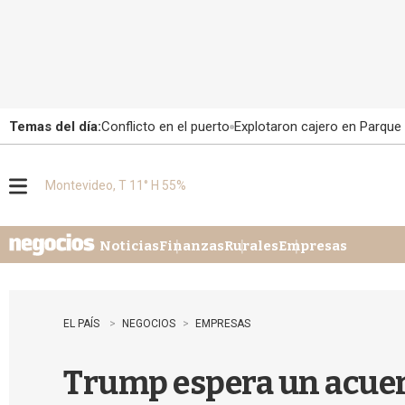
Temas del día:
Conflicto en el puerto
Explotaron cajero en Parque
Montevideo, T 11° H 55%
M
e
n
u
Noticias
Finanzas
Rurales
Empresas
EL PAÍS
NEGOCIOS
EMPRESAS
Trump espera un acuer