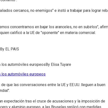
liados cercanos, no enemigos" e instó a trabajar para lograr reb
os concentrarnos en bajar los aranceles, no en subirlos", afir
 quien calificó a la UE de "oponente" en materia comercial.
By
EL PAIS
a los automóviles europeos
By
Elisa Tuyare
a los automóviles europeos
a de que las conversaciones entre la UE y EE.UU. lleguen a buen
dial".
an expectación tras el cruce de acusaciones y la imposición de
cero y aluminio europeo, a las Bruselas replicó con medidas