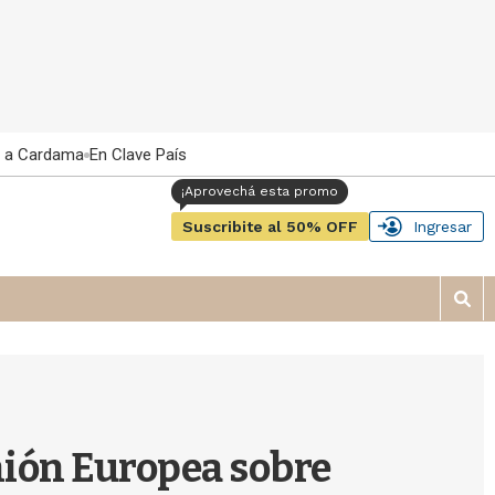
 a Cardama
En Clave País
Suscribite al 50% OFF
Ingresar
M
o
s
t
r
a
r
nión Europea sobre
b
�