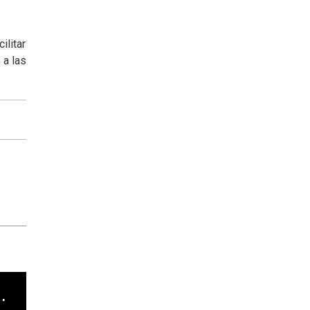
ilitar
 a las
cha argentino en "Subrayado"