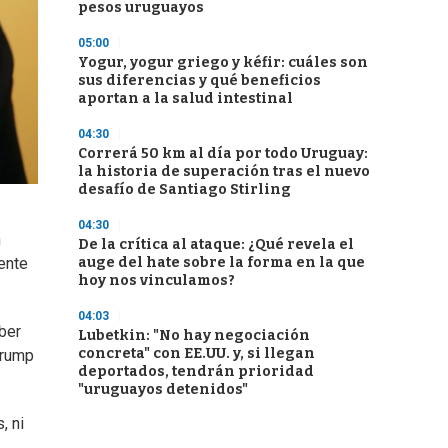
pesos uruguayos
05:00
Yogur, yogur griego y kéfir: cuáles son
sus diferencias y qué beneficios
aportan a la salud intestinal
04:30
Correrá 50 km al día por todo Uruguay:
la historia de superación tras el nuevo
desafío de Santiago Stirling
04:30
n
De la crítica al ataque: ¿Qué revela el
auge del hate sobre la forma en la que
ente
hoy nos vinculamos?
04:03
ber
Lubetkin: "No hay negociación
concreta" con EE.UU. y, si llegan
Trump
deportados, tendrán prioridad
"uruguayos detenidos"
, ni