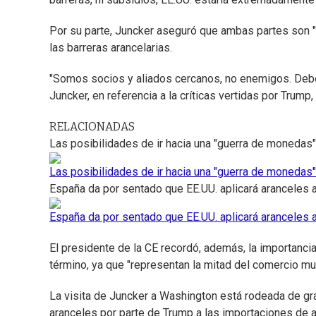
Por su parte, Juncker aseguró que ambas partes son "a
las barreras arancelarias.
"Somos socios y aliados cercanos, no enemigos. Debem
Juncker, en referencia a la críticas vertidas por Trump,
RELACIONADAS
Las posibilidades de ir hacia una "guerra de monedas"
Las posibilidades de ir hacia una "guerra de monedas"
España da por sentado que EE.UU. aplicará aranceles 
España da por sentado que EE.UU. aplicará aranceles 
El presidente de la CE recordó, además, la importanci
término, ya que "representan la mitad del comercio mun
La visita de Juncker a Washington está rodeada de gr
aranceles por parte de Trump a las importaciones de a