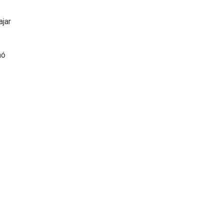
ajar
mó