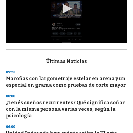
0
s
e
c
Últimas Noticias
o
n
09:23
d
Maroñas con largometraje estelar en arena y un
s
o
especial en grama como pruebas de corte mayor
f
3
08:00
3
s
¿Tenés sueños recurrentes? Qué significa soñar
e
con la misma persona varias veces, según la
c
psicología
o
n
d
06:00
s