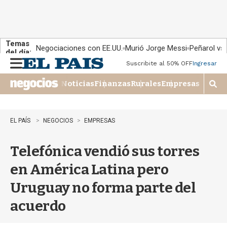
Temas
Negociaciones con EE.UU.
Murió Jorge Messi
Peñarol vs
del día:
Suscribite al 50% OFF
Ingresar
M
e
Noticias
Finanzas
Rurales
Empresas
n
M
u
o
s
t
EL PAÍS
NEGOCIOS
EMPRESAS
r
a
Telefónica vendió sus torres
r
b
en América Latina pero
�
s
Uruguay no forma parte del
q
u
acuerdo
e
d