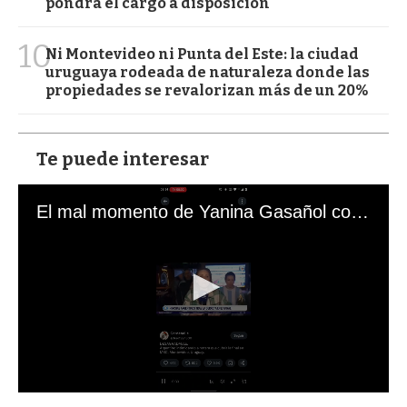
pondrá el cargo a disposición
10
Ni Montevideo ni Punta del Este: la ciudad
uruguaya rodeada de naturaleza donde las
propiedades se revalorizan más de un 20%
Te puede interesar
El mal momento de Yanina Gasañol con un hincha argentino en "Subrayado"
0