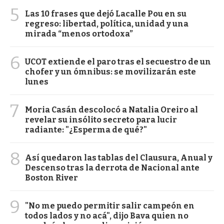
5
Las 10 frases que dejó Lacalle Pou en su
regreso: libertad, política, unidad y una
mirada “menos ortodoxa”
6
UCOT extiende el paro tras el secuestro de un
chofer y un ómnibus: se movilizarán este
lunes
7
Moria Casán descolocó a Natalia Oreiro al
revelar su insólito secreto para lucir
radiante: "¿Esperma de qué?"
8
Así quedaron las tablas del Clausura, Anual y
Descenso tras la derrota de Nacional ante
Boston River
9
"No me puedo permitir salir campeón en
todos lados y no acá", dijo Bava quien no