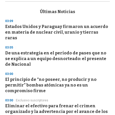
s
e
c
Últimas Noticias
o
n
03:09
d
Estados Unidos y Paraguay firmaron un acuerdo
s
o
en materia de nuclear civil, uranio y tierras
f
raras
3
3
s
03:05
e
De una estrategia en el período de pases que no
c
se explica a un equipo desnorteado: el presente
o
n
de Nacional
d
s
03:00
El principio de “no poseer, no producir y no
permitir” bombas atómicas ya no es un
compromiso firme
03:00
Exclusivo suscriptores
Eliminar el efectivo para frenar el crimen
organizado y la advertencia por el avance de los