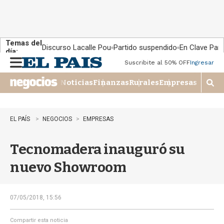
Temas del
Discurso Lacalle Pou
Partido suspendido
En Clave País
día:
Suscribite al 50% OFF
Ingresar
M
e
Noticias
Finanzas
Rurales
Empresas
n
M
u
o
s
t
EL PAÍS
NEGOCIOS
EMPRESAS
r
a
Tecnomadera inauguró su
r
b
nuevo Showroom
�
s
q
u
07/05/2018, 15:56
e
d
Compartir esta noticia