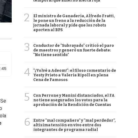
temporal que ameritó alerta roja
2
El ministro de Ganadería, Alfredo Fratti,
le pone un freno a la reducción de la
jornada laboral y pide que los robots
aporten al BPS
3
Conductor de "Subrayado" criticó el paro
de maestros y generó un fuerte debate:
"No tiene sentido"
Duración: 45 segundos
4
:45
"¡Volvé a Adeom!": el filoso comentario de
Yesty Prieto a Valeria Ripoll en plena
Cena de Famosos
5
Con Perrone y Manini distanciados, el FA
no tiene asegurados los votos para la
 Se
aprobación de la Rendición de Cuentas
io
ola
6
Entre "mal compañero" y "mal perdedor",
e
altísima tensión en vivo entre dos
integrantes de programa radial