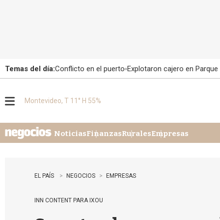
Temas del día:
Conflicto en el puerto
Explotaron cajero en Parque
Montevideo, T 11° H 55%
M
e
n
u
Noticias
Finanzas
Rurales
Empresas
EL PAÍS
NEGOCIOS
EMPRESAS
INN CONTENT PARA IXOU