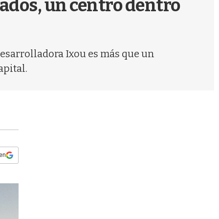
ados, un centro dentro
s
q
u
e
d
desarrolladora Ixou es más que un
a
apital.
 en