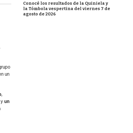
Conocé los resultados de la Quiniela y
la Tómbola vespertina del viernes 7 de
agosto de 2026
.
grupo
en un
o
,
 y
un
a