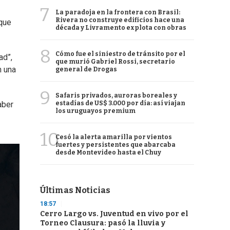
7
La paradoja en la frontera con Brasil:
Rivera no construye edificios hace una
que
década y Livramento explota con obras
8
Cómo fue el siniestro de tránsito por el
ad”,
que murió Gabriel Rossi, secretario
n una
general de Drogas
9
Safaris privados, auroras boreales y
estadías de US$ 3.000 por día: así viajan
aber
los uruguayos premium
10
Cesó la alerta amarilla por vientos
fuertes y persistentes que abarcaba
desde Montevideo hasta el Chuy
Últimas Noticias
18:57
Cerro Largo vs. Juventud en vivo por el
Torneo Clausura: pasó la lluvia y