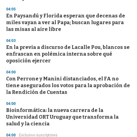
c
o
04:05
n
d
En Paysandú y Florida esperan que decenas de
s
miles vayan a ver al Papa; buscan lugares para
las misas al aire libre
04:03
En la previa a discurso de Lacalle Pou, blancos se
enfrascan en polémica interna sobre qué
oposición ejercer
04:00
Con Perrone y Manini distanciados, el FA no
tiene asegurados los votos para la aprobación de
la Rendición de Cuentas
04:00
Bioinformática: la nueva carrera de la
Universidad ORT Uruguay que transforma la
salud y la ciencia
04:00
Exclusivo suscriptores