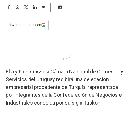
a
F
W
T
L
E
a
h
w
i
m
c
a
i
n
a
e
t
t
k
i
+
Agregar El País en
b
s
t
e
l
o
A
e
d
o
p
r
I
k
p
n
El 5 y 6 de marzo la Cámara Nacional de Comercio y
Servicios del Uruguay recibirá una delegación
empresarial procedente de Turquía, representada
por integrantes de la Confederación de Negocios e
Industriales conocida por su sigla Tuskon.