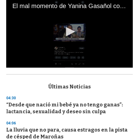
El mal momento de Yanina Gasañol con un hincha argentino en "Subrayado"
0
s
e
c
Últimas Noticias
o
n
04:30
d
“Desde que nació mi bebé ya no tengo ganas”:
s
o
lactancia, sexualidad y deseo sin culpa
f
3
04:06
3
s
La lluvia que no para, causa estragos en la pista
e
de césped de Maroñas