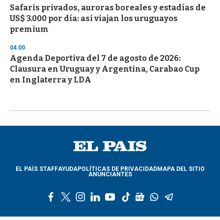
Safaris privados, auroras boreales y estadías de
US$ 3.000 por día: así viajan los uruguayos
premium
04:00
Agenda Deportiva del 7 de agosto de 2026:
Clausura en Uruguay y Argentina, Carabao Cup
en Inglaterra y LDA
EL PAÍS STAFF
AYUDA
POLÍTICAS DE PRIVACIDAD
MAPA DEL SITIO
ANUNCIANTES
f
t
i
l
y
t
g
w
t
a
w
n
i
o
i
o
h
e
c
i
s
n
u
k
o
a
l