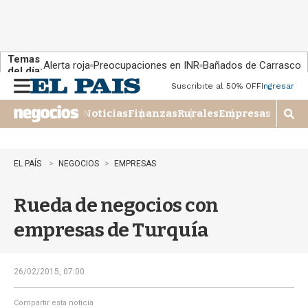
Temas
Alerta roja
Preocupaciones en INR
Bañados de Carrasco
del día:
Suscribite al 50% OFF
Ingresar
M
e
Noticias
Finanzas
Rurales
Empresas
n
M
u
o
s
t
EL PAÍS
NEGOCIOS
EMPRESAS
r
a
Rueda de negocios con
r
b
empresas de Turquía
�
s
q
u
26/02/2015, 07:00
e
d
Compartir esta noticia