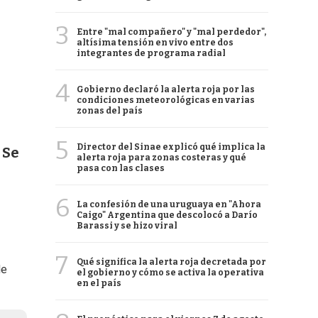
3
Entre "mal compañero" y "mal perdedor",
altísima tensión en vivo entre dos
integrantes de programa radial
4
Gobierno declaró la alerta roja por las
condiciones meteorológicas en varias
zonas del país
5
Director del Sinae explicó qué implica la
 Se
alerta roja para zonas costeras y qué
pasa con las clases
6
La confesión de una uruguaya en "Ahora
Caigo" Argentina que descolocó a Darío
Barassi y se hizo viral
7
Qué significa la alerta roja decretada por
de
el gobierno y cómo se activa la operativa
en el país