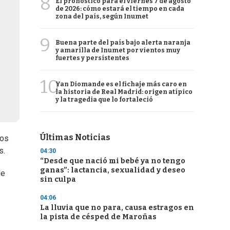
8
El pronóstico para el viernes 7 de agosto
de 2026: cómo estará el tiempo en cada
zona del país, según Inumet
9
Buena parte del país bajo alerta naranja
y amarilla de Inumet por vientos muy
fuertes y persistentes
10
Yan Diomande es el fichaje más caro en
la historia de Real Madrid: origen atípico
y la tragedia que lo fortaleció
Últimas Noticias
los
s.
04:30
“Desde que nació mi bebé ya no tengo
ganas”: lactancia, sexualidad y deseo
de
sin culpa
04:06
La lluvia que no para, causa estragos en
la pista de césped de Maroñas