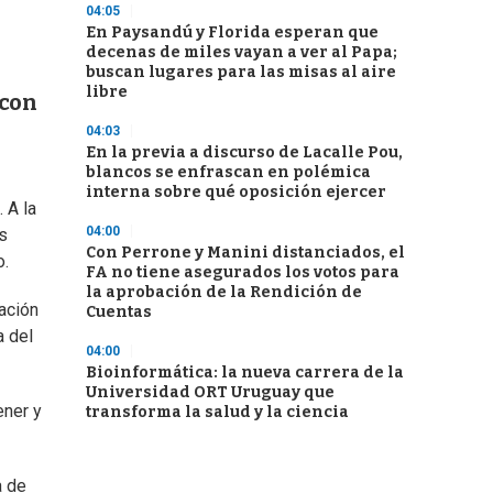
04:05
En Paysandú y Florida esperan que
decenas de miles vayan a ver al Papa;
buscan lugares para las misas al aire
libre
 con
04:03
En la previa a discurso de Lacalle Pou,
blancos se enfrascan en polémica
interna sobre qué oposición ejercer
 A la
04:00
os
Con Perrone y Manini distanciados, el
o.
FA no tiene asegurados los votos para
la aprobación de la Rendición de
ación
Cuentas
a del
04:00
Bioinformática: la nueva carrera de la
Universidad ORT Uruguay que
ener y
transforma la salud y la ciencia
a de