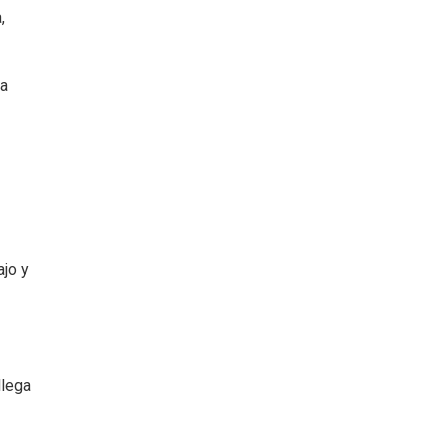
,
 a
ajo y
llega