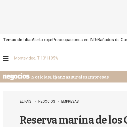
Temas del día:
Alerta roja
Preocupaciones en INR
Bañados de Ca
Montevideo, T 13° H 95%
M
e
n
u
Noticias
Finanzas
Rurales
Empresas
EL PAÍS
NEGOCIOS
EMPRESAS
Reserva marina de los 