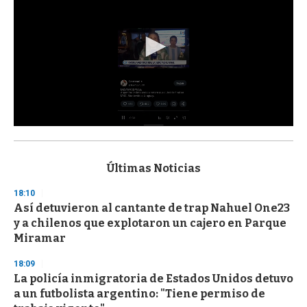
0
s
e
c
Últimas Noticias
o
n
18:10
d
Así detuvieron al cantante de trap Nahuel One23
s
o
y a chilenos que explotaron un cajero en Parque
f
Miramar
3
3
s
18:09
e
La policía inmigratoria de Estados Unidos detuvo
c
a un futbolista argentino: "Tiene permiso de
o
n