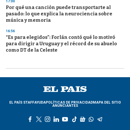
17:00
Por qué una canción puede transportarte al
pasado: lo que explica la neurociencia sobre
música y memoria
16:56
“Es para elegidos”: Forlán contó qué lo motivó
para dirigir a Uruguay y el récord de su abuelo
como DT de la Celeste
EL PAÍS STAFF
AYUDA
POLÍTICAS DE PRIVACIDAD
MAPA DEL SITIO
ANUNCIANTES
f
t
i
l
y
t
g
w
t
a
w
n
i
o
i
o
h
e
c
i
s
n
u
k
o
a
l