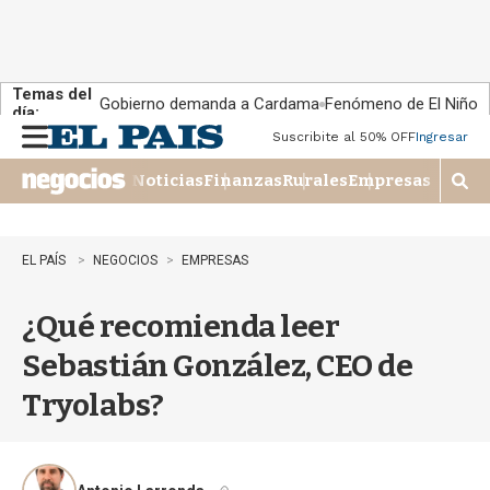
Temas del
Gobierno demanda a Cardama
Fenómeno de El Niño
día:
Suscribite al 50% OFF
Ingresar
M
e
Noticias
Finanzas
Rurales
Empresas
n
M
u
o
s
t
EL PAÍS
NEGOCIOS
EMPRESAS
r
a
¿Qué recomienda leer
r
b
Sebastián González, CEO de
�
s
Tryolabs?
q
u
e
d