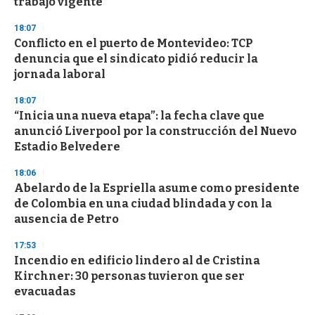
trabajo vigente"
d
s
18:07
Conflicto en el puerto de Montevideo: TCP
denuncia que el sindicato pidió reducir la
jornada laboral
18:07
“Inicia una nueva etapa”: la fecha clave que
anunció Liverpool por la construcción del Nuevo
Estadio Belvedere
18:06
Abelardo de la Espriella asume como presidente
de Colombia en una ciudad blindada y con la
ausencia de Petro
17:53
Incendio en edificio lindero al de Cristina
Kirchner: 30 personas tuvieron que ser
evacuadas