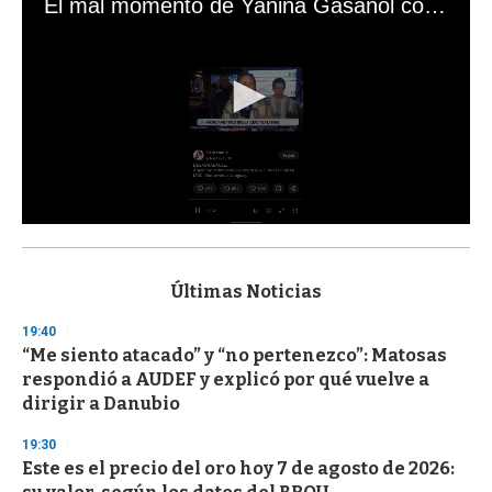
El mal momento de Yanina Gasañol con un hincha argentino en "Subrayado"
0
s
e
c
Últimas Noticias
o
n
19:40
d
“Me siento atacado” y “no pertenezco”: Matosas
s
o
respondió a AUDEF y explicó por qué vuelve a
f
dirigir a Danubio
3
3
s
19:30
e
Este es el precio del oro hoy 7 de agosto de 2026:
c