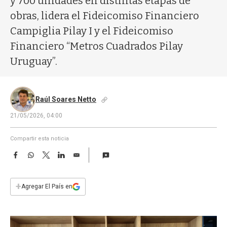
y 700 unidades en distintas etapas de
a
obras, lidera el Fideicomiso Financiero
Campiglia Pilay I y el Fideicomiso
Financiero “Metros Cuadrados Pilay
Uruguay”.
Raúl Soares Netto
21/05/2026, 04:00
Compartir esta noticia
F
W
T
L
E
a
h
w
i
m
c
a
i
n
a
e
t
t
k
i
+
Agregar El País en
b
s
t
e
l
o
A
e
d
o
p
r
I
k
p
n