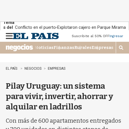
Tema
s del
Conflicto en el puerto
Explotaron cajero en Parque Miramar
día:
Suscribite al 50% OFF
Ingresar
M
e
Noticias
Finanzas
Rurales
Empresas
n
M
u
o
s
t
EL PAÍS
NEGOCIOS
EMPRESAS
r
a
Pilay Uruguay: un sistema
r
b
para vivir, invertir, ahorrar y
�
s
alquilar en ladrillos
q
u
e
Con más de 600 apartamentos entregados
d