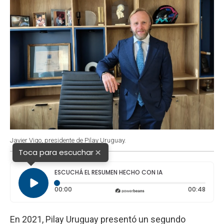
Javier Vigo, presidente de Pilay Uruguay.
×
Toca para escuchar
ESCUCHÁ EL RESUMEN HECHO CON IA
Tiempo transcurrido: 0 segundos
Durac
00:00
00:48
En 2021, Pilay Uruguay presentó un segundo