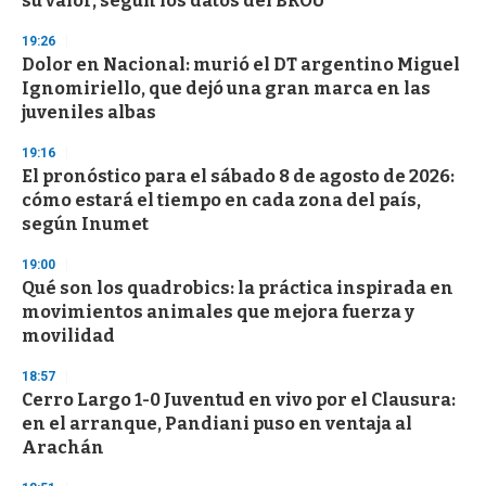
su valor, según los datos del BROU
o
n
d
19:26
s
Dolor en Nacional: murió el DT argentino Miguel
Ignomiriello, que dejó una gran marca en las
juveniles albas
19:16
El pronóstico para el sábado 8 de agosto de 2026:
cómo estará el tiempo en cada zona del país,
según Inumet
19:00
Qué son los quadrobics: la práctica inspirada en
movimientos animales que mejora fuerza y
movilidad
18:57
Cerro Largo 1-0 Juventud en vivo por el Clausura:
en el arranque, Pandiani puso en ventaja al
Arachán