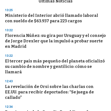
Últimas Noticias
o
n
13:25
d
Ministerio del Interior abrió llamado laboral
s
o
con sueldo de $63.937 para 223 cargos
f
3
13:22
3
s
Florencia Núñez: su gira por Uruguay y el consejo
e
de Jorge Drexler que la impulsó a probar suerte
c
en Madrid
o
n
d
13:22
s
El tercer país más pequeño del planeta oficializó
su cambio de nombre y gentilicio: cómo se
llamará
12:43
La revelación de Orsi sobre las charlas con
EE.UU. para recibir deportados: “Se juega de
callado”
12:34