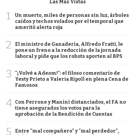
Las Más Vistas
1
Un muerto, miles de personas sin luz, árboles
caídos y techos volados por el temporal que
ameritó alerta roja
2
El ministro de Ganadería, Alfredo Fratti, le
pone un freno a la reducción de la jornada
laboral y pide que los robots aporten al BPS
3
"¡Volvé a Adeom!": el filoso comentario de
Yesty Prieto a Valeria Ripoll en plena Cena de
Famosos
4
Con Perrone y Manini distanciados, el FA no
tiene asegurados los votos para la
aprobación de la Rendición de Cuentas
5
Entre "mal compañero" y "mal perdedor",