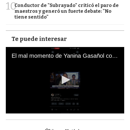
10
Conductor de "Subrayado" criticó el paro de
maestros y generó un fuerte debate: "No
tiene sentido"
Te puede interesar
El mal momento de Yanina Gasañol con un hincha argentino en "Subrayado"
0
s
e
c