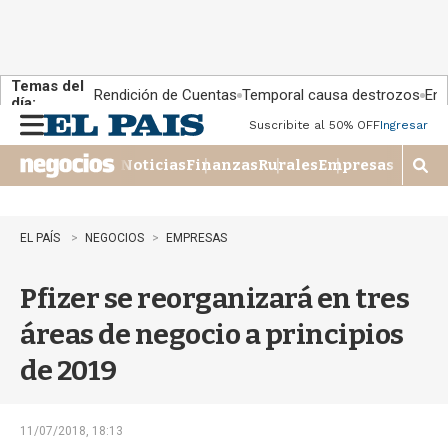
Temas del
Rendición de Cuentas
Temporal causa destrozos
En 
día:
Suscribite al 50% OFF
Ingresar
M
e
Noticias
Finanzas
Rurales
Empresas
n
M
u
o
s
t
EL PAÍS
NEGOCIOS
EMPRESAS
r
a
Pfizer se reorganizará en tres
r
b
áreas de negocio a principios
�
s
de 2019
q
u
e
d
11/07/2018, 18:13