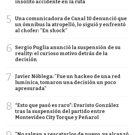
insólito accidente en la ruta
5
Una comunicadora de Canal 10 denunció que
un ómnibus la atropelló, lo siguió y enfrentó
al chofer: "En shock"
6
Sergio Puglia anunció la suspensión de su
reality: el curioso motivo detrás de la
decisión
7
Javier Nóblega: "Fue un hackeo de una red
lumínica, tomaron una decisión un poco
apresurada"
8
“Esto que pasó es raro”: Evaristo González
tras la suspensión del partido entre
Montevideo City Torque y Peñarol
9
"No salgan a rescatarlos de nuevo, ya alcanzó