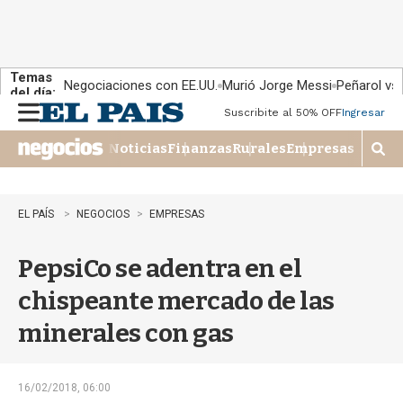
Temas
Negociaciones con EE.UU.
Murió Jorge Messi
Peñarol vs
del día:
Suscribite al 50% OFF
Ingresar
M
e
Noticias
Finanzas
Rurales
Empresas
n
M
u
o
s
t
EL PAÍS
NEGOCIOS
EMPRESAS
r
a
PepsiCo se adentra en el
r
b
chispeante mercado de las
�
s
minerales con gas
q
u
e
d
16/02/2018, 06:00