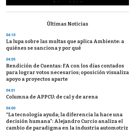
0
s
e
c
Últimas Noticias
o
n
04:10
d
La lupa sobre las multas que aplica Ambiente: a
s
o
quiénes se sanciona y por qué
f
3
04:05
3
s
Rendición de Cuentas: FA con los días contados
e
para lograr votos necesarios; oposición visualiza
c
apoyo a proyectos aparte
o
n
d
04:01
s
Columna de APPCU: de cal y de arena
04:00
“La tecnología ayuda; la diferencia la hace una
decisión humana”: Alejandro Curcio analiza el
cambio de paradigma en la industria automotriz