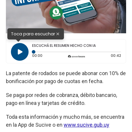
×
Toca para escuchar
ESCUCHÁ EL RESUMEN HECHO CON IA
Tiempo transcurrido: 0 segundos
Durac
00:00
00:42
La patente de rodados se puede abonar con 10% de
bonificación por pago de cuotas en fecha.
Se paga por redes de cobranza, débito bancario,
pago en línea y tarjetas de crédito.
Toda esta información y mucho más, se encuentra
en la App de Sucive o en
www.sucive.gub.uy