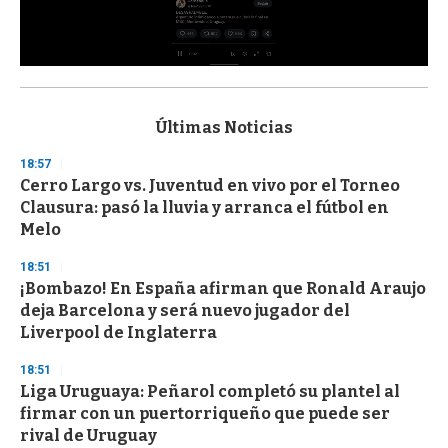
0
s
e
c
Últimas Noticias
o
n
18:57
d
Cerro Largo vs. Juventud en vivo por el Torneo
s
o
Clausura: pasó la lluvia y arranca el fútbol en
f
Melo
3
3
s
18:51
e
¡Bombazo! En España afirman que Ronald Araujo
c
deja Barcelona y será nuevo jugador del
o
n
Liverpool de Inglaterra
d
s
18:51
Liga Uruguaya: Peñarol completó su plantel al
firmar con un puertorriqueño que puede ser
rival de Uruguay