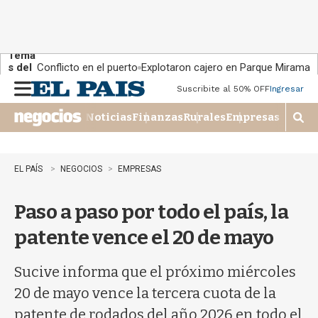
Tema
s del
Conflicto en el puerto
Explotaron cajero en Parque Miramar
día:
Suscribite al 50% OFF
Ingresar
M
e
Noticias
Finanzas
Rurales
Empresas
n
M
u
o
s
t
EL PAÍS
NEGOCIOS
EMPRESAS
r
a
Paso a paso por todo el país, la
r
b
patente vence el 20 de mayo
�
s
q
Sucive informa que el próximo miércoles
u
20 de mayo vence la tercera cuota de la
e
d
patente de rodados del año 2026 en todo el